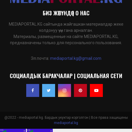
БИЗ ЖӨНҮНДӨ | О НАС
MEDIAPORTAL.KG сайтында жайгашкан материалдар жеке
колдонуу үчүн гана арналган.
Материалы, размещенные на сайте MEDIAPORTAL.KG,
предназначены только для персонального пользования.
Эл.почта:
mediaportal.kg@gmail.com
СОЦИАЛДЫК БАРАКЧАЛАР | СОЦИАЛЬНАЯ СЕТИ
@2022 - mediaportal.kg. Бардык укуктар корголгон | Все права защищены
mediaportal.kg