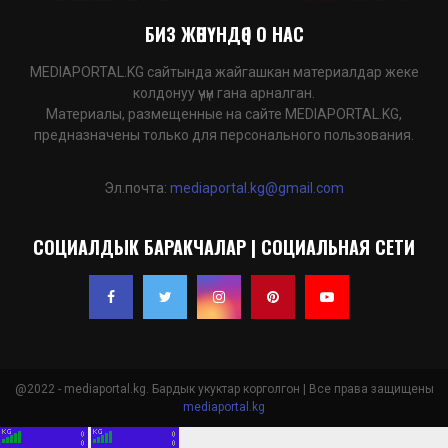
БИЗ ЖӨНҮНДӨ | О НАС
MEDIAPORTAL.KG сайтында жайгашкан материалдар жеке
колдонуу үчүн гана арналган.
Материалы, размещенные на сайте MEDIAPORTAL.KG,
предназначены только для персонального пользования.
Эл.почта:
mediaportal.kg@gmail.com
СОЦИАЛДЫК БАРАКЧАЛАР | СОЦИАЛЬНАЯ СЕТИ
@2022 - mediaportal.kg. Бардык укуктар корголгон | Все права защищены
mediaportal.kg