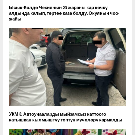
Ысык-Көлдө Чехиянын 23 жараны кар көчкү
алдында калып, төртөө каза болду. Окуянын чоо-
жайы
УКМК: Автоунааларды мыйзамсыз каттоого
катышкан кылмыштуу топтун мүчөлөрү кармалды