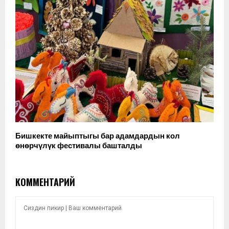
Бишкекте майыптыгы бар адамдардын кол
өнөрчүлүк фестивалы башталды
КОММЕНТАРИЙ