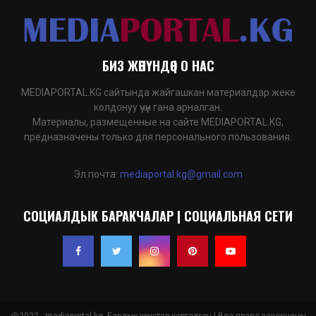
БИЗ ЖӨНҮНДӨ | О НАС
MEDIAPORTAL.KG сайтында жайгашкан материалдар жеке
колдонуу үчүн гана арналган.
Материалы, размещенные на сайте MEDIAPORTAL.KG,
предназначены только для персонального пользования.
Эл.почта:
mediaportal.kg@gmail.com
СОЦИАЛДЫК БАРАКЧАЛАР | СОЦИАЛЬНАЯ СЕТИ
@2022 - mediaportal.kg. Бардык укуктар корголгон | Все права защищены