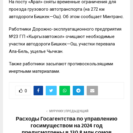
На посту «Арал» сняты временные ограничения для
проезда грузового автотранспорта (на 272 км
автодороги Бишкек—Ош). Об этом сообщает Минтранс.
Работники Дорожно-эксплуатационного предприятия
№23 ГП «Кыргызавтожол» очищают необходимые
участки автодороги Бишкек—Ош, участки перевала
Ала-Бель, ущелье Чычкан.
Также работники засыпают противоскользящими
инертными материалами.
0
МУРУНКУ | ПРЕДЫДУЩИЙ
Расходы Госагентства по управлению
госимуществом на 2024 год
предусмотрены в 130,8 млн сомов