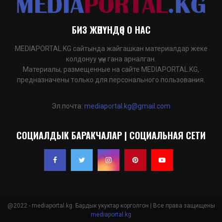
БИЗ ЖӨНҮНДӨ | О НАС
MEDIAPORTAL.KG сайтында жайгашкан материалдар жеке
колдонуу үчүн гана арналган.
Материалы, размещенные на сайте MEDIAPORTAL.KG,
предназначены только для персонального пользования.
Эл.почта:
mediaportal.kg@gmail.com
СОЦИАЛДЫК БАРАКЧАЛАР | СОЦИАЛЬНАЯ СЕТИ
@2022 - mediaportal.kg. Бардык укуктар корголгон | Все права защищены
mediaportal.kg