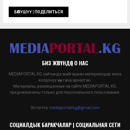
БИЗ ЖӨНҮНДӨ | О НАС
MEDIAPORTAL.KG сайтында жайгашкан материалдар жеке
колдонуу үчүн гана арналган.
Материалы, размещенные на сайте MEDIAPORTAL.KG,
предназначены только для персонального пользования.
Эл.почта:
mediaportal.kg@gmail.com
СОЦИАЛДЫК БАРАКЧАЛАР | СОЦИАЛЬНАЯ СЕТИ