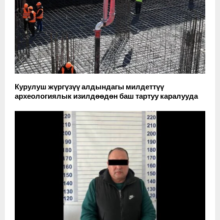
Курулуш жүргүзүү алдындагы милдеттүү
археологиялык изилдөөдөн баш тартуу каралууда