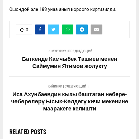
Ошондой эле 188 унаа айып короого киргизилди.
0
МУРУНКУ | ПРЕДЫДУЩИЙ
Баткенде Камчыбек Ташиев менен
Саймумин Ятимов жолукту
КИЙИНКИ | СЛЕДУЮЩИЙ
Иса Ахунбаевдин кызы баштаган небере-
чөбөрөлөрү Ысык-Көлдөгү кичи мекенине
мааракеге келишти
RELATED POSTS