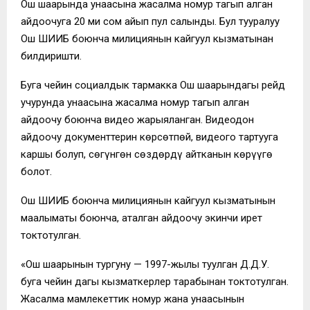
Ош шаарында унаасына жасалма номур тагып алган
айдоочуга 20 миң сом айып пул салынды. Бул тууралуу
Ош ШИИБ боюнча милициянын кайгуул кызматынан
билдиришти.
Буга чейин социалдык тармакка Ош шаарындагы рейд
учурунда унаасына жасалма номур тагып алган
айдоочу боюнча видео жарыяланган. Видеодон
айдоочу документтерин көрсөтпөй, видеого тартууга
каршы болуп, сөгүнгөн сөздөрдү айтканын көрүүгө
болот.
Ош ШИИБ боюнча милициянын кайгуул кызматынын
маалыматы боюнча, аталган айдоочу экинчи ирет
токтотулган.
«Ош шаарынын тургуну — 1997-жылы туулган Д.Д.У.
буга чейин дагы кызматкерлер тарабынан токтотулган.
Жасалма мамлекеттик номур жана унаасынын