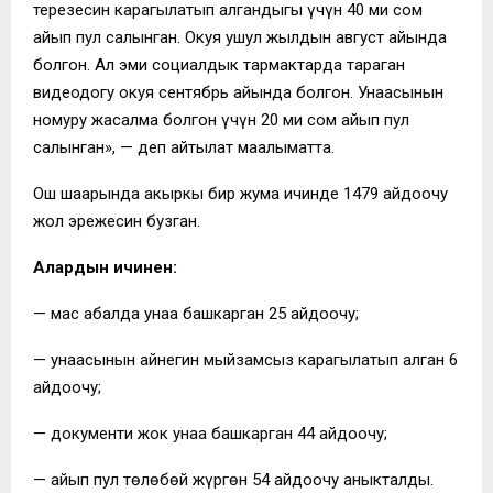
терезесин караңгылатып алгандыгы үчүн 40 миң сом
айып пул салынган. Окуя ушул жылдын август айында
болгон. Ал эми социалдык тармактарда тараган
видеодогу окуя сентябрь айында болгон. Унаасынын
номуру жасалма болгон үчүн 20 миң сом айып пул
салынган», — деп айтылат маалыматта.
Ош шаарында акыркы бир жума ичинде 1479 айдоочу
жол эрежесин бузган.
Алардын ичинен:
— мас абалда унаа башкарган 25 айдоочу;
— унаасынын айнегин мыйзамсыз караңгылатып алган 6
айдоочу;
— документи жок унаа башкарган 44 айдоочу;
— айып пул төлөбөй жүргөн 54 айдоочу аныкталды.