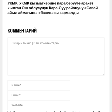
УКМК: УКМК кызматкерине пара берүүгө аракет
кылган Ош облусунун Кара-Суу районунун Савай
айыл аймагынын башчысы кармалды
КОММЕНТАРИЙ