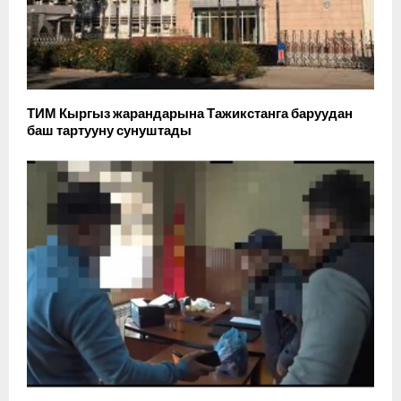
ТИМ Кыргыз жарандарына Тажикстанга баруудан
баш тартууну сунуштады