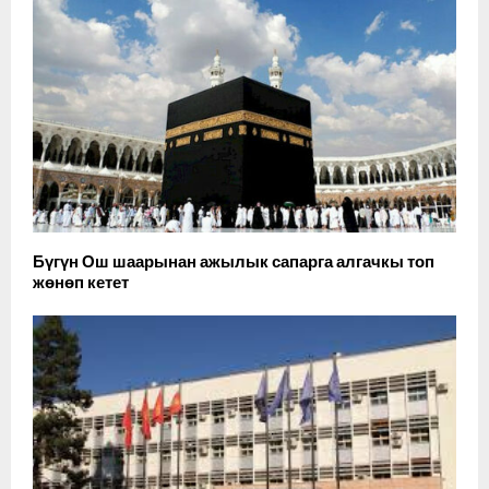
Бүгүн Ош шаарынан ажылык сапарга алгачкы топ
жөнөп кетет