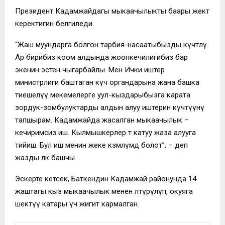
Президент Кадамжайдагы мыкаачылыкты баары жектөө
керектигин белгиледи.
“Жаш муундарга болгон тарбия-насаатыбызды күчөтөлү.
Ар бирибиз коом алдында жоопкечилигибиз бар
экенин эстен чыгарбайлы. Мен Ички иштер
министрлиги баштаган күч органдарына жана башка
тиешелүү мекемелерге уул-кыздарыбызга карата
зордук-зомбулуктарды алдын алуу иштерин күчөтүүнү
тапшырам. Кадамжайда жасалган мыкаачылык –
кечиримсиз иш. Кылмышкерлер өтө катуу жаза алууга
тийиш. Бул иш менин жеке көзөмөлүмдө болот”, – деп
жазды өлкө башчы.
Эскерте кетсек, Баткендин Кадамжай районунда 14
жаштагы кыз мыкаачылык менен өлтүрүлүп, окуяга
шектүү катары үч жигит кармалган.