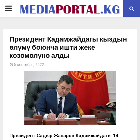
PRIMARY
MENU
Президент Кадамжайдагы кыздын
өлүмү боюнча ишти жеке
көзөмөлүнө алды
6 сентября, 2022
Президент Садыр Жапаров Кадамжайдагы 14