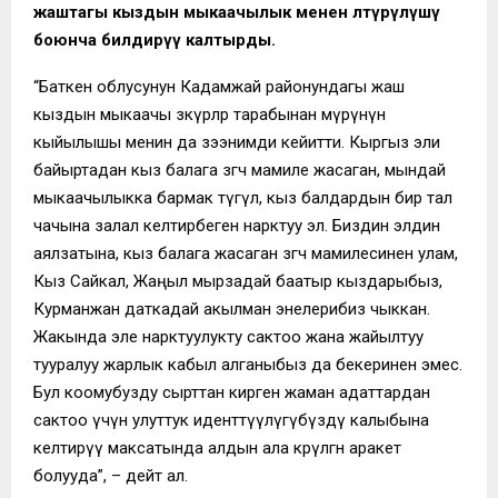
жаштагы кыздын мыкаачылык менен өлтүрүлүшү
боюнча билдирүү калтырды.
“Баткен облусунун Кадамжай районундагы жаш
кыздын мыкаачы зөөкүрлөр тарабынан өмүрүнүн
кыйылышы менин да зээнимди кейитти. Кыргыз эли
байыртадан кыз балага өзгөчө мамиле жасаган, мындай
мыкаачылыкка бармак түгүл, кыз балдардын бир тал
чачына залал келтирбеген нарктуу эл. Биздин элдин
аялзатына, кыз балага жасаган өзгөчө мамилесинен улам,
Кыз Сайкал, Жаңыл мырзадай баатыр кыздарыбыз,
Курманжан даткадай акылман энелерибиз чыккан.
Жакында эле нарктуулукту сактоо жана жайылтуу
тууралуу жарлык кабыл алганыбыз да бекеринен эмес.
Бул коомубузду сырттан кирген жаман адаттардан
сактоо үчүн улуттук иденттүүлүгүбүздү калыбына
келтирүү максатында алдын ала көрүлгөн аракет
болууда”, – дейт ал.