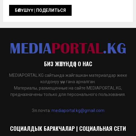
БИЗ ЖӨНҮНДӨ | О НАС
MEDIAPORTAL.KG сайтында жайгашкан материалдар жеке
колдонуу үчүн гана арналган.
Материалы, размещенные на сайте MEDIAPORTAL.KG,
предназначены только для персонального пользования.
Эл.почта:
mediaportal.kg@gmail.com
СОЦИАЛДЫК БАРАКЧАЛАР | СОЦИАЛЬНАЯ СЕТИ