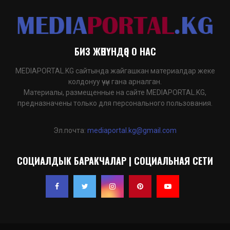
БИЗ ЖӨНҮНДӨ | О НАС
MEDIAPORTAL.KG сайтында жайгашкан материалдар жеке
колдонуу үчүн гана арналган.
Материалы, размещенные на сайте MEDIAPORTAL.KG,
предназначены только для персонального пользования.
Эл.почта:
mediaportal.kg@gmail.com
СОЦИАЛДЫК БАРАКЧАЛАР | СОЦИАЛЬНАЯ СЕТИ