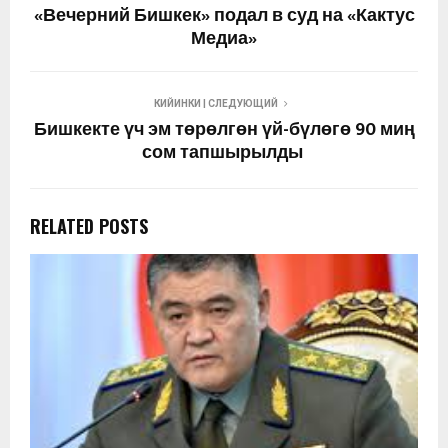
«Вечерний Бишкек» подал в суд на «Кактус
Медиа»
КИЙИНКИ | СЛЕДУЮЩИЙ
Бишкекте үч эм төрөлгөн үй-бүлөгө 90 миң
сом тапшырылды
RELATED POSTS