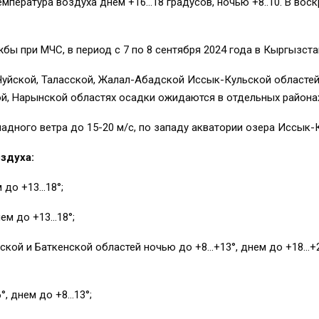
мпература воздуха днем +16…18 градусов, ночью +8..10. В воск
ы при МЧС, в период с 7 по 8 сентября 2024 года в Кыргызст
 Чуйской, Таласской, Жалал-Абадской Иссык-Кульской областей
ой, Нарынской областях осадки ожидаются в отдельных района
адного ветра до 15-20 м/с, по западу акватории озера Иссык-
здуха:
 до +13…18°;
ем до +13…18°;
кой и Баткенской областей ночью до +8…+13°, днем до +18…+2
, днем до +8…13°;