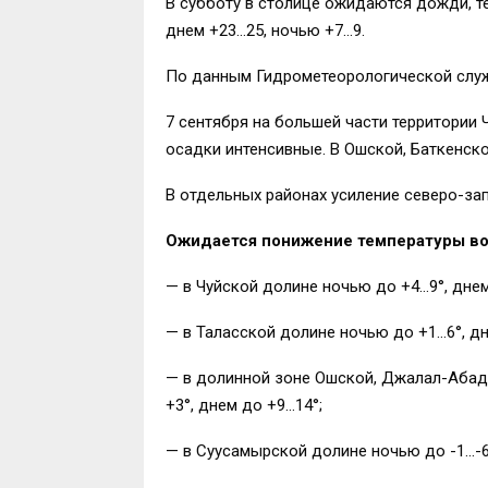
В субботу в столице ожидаются дожди, те
днем +23…25, ночью +7…9.
По данным Гидрометеорологической служб
7 сентября на большей части территории
осадки интенсивные. В Ошской, Баткенск
В отдельных районах усиление северо-зап
Ожидается понижение температуры во
— в Чуйской долине ночью до +4…9°, днем
— в Таласской долине ночью до +1…6°, дн
— в долинной зоне Ошской, Джалал-Абадс
+3°, днем до +9…14°;
— в Суусамырской долине ночью до -1…-6°