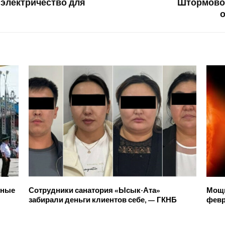
 электричество для
Штормовое
нные
Сотрудники санатория «Ысык-Ата»
Мощн
забирали деньги клиентов себе, — ГКНБ
фев