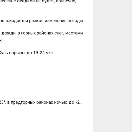
ресенье осадков не будет, солнечно,
ане ожидается резкое изменение погоды:
 дожди, в горных районах снег, местами
х.
Куль порывы до 19-24 м/с.
3°, в предгорных районах ночью до -2…