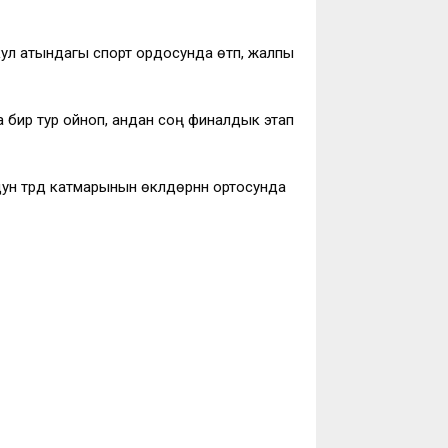
л атындагы спорт ордосунда өтүп, жалпы
 бир тур ойноп, андан соң финалдык этап
үрдүү катмарынын өкүлдөрүнүн ортосунда