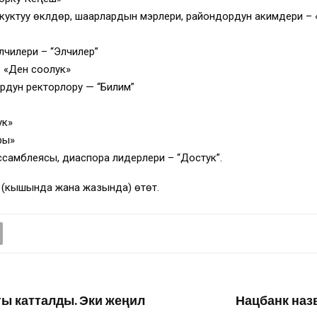
уктуу өкүлдөрү, шаарлардын мэрлери, райондордун акимдери –
чилери – “Элчилер”
 «Ден соолук»
дун ректорлору — “Билим”
ук»
ры»
самблеясы, диаспора лидерлери – “Достук”.
у (кышында жана жазында) өтөт.
гы катталды. Эки жеңил
Нацбанк наз