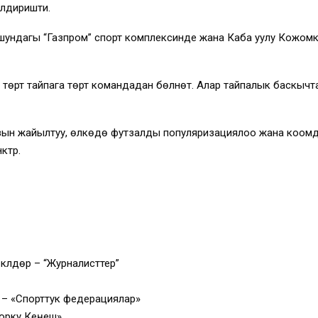
илдиришти.
ундагы “Газпром” спорт комплексинде жана Каба уулу Кожомку
өрт тайпага төрт командадан бөлүнөт. Алар тайпалык баскычта
н жайылтуу, өлкөдө футзалды популяризациялоо жана коомдун т
үрүү.
лдөрү – “Журналисттер”
– «Спорттук федерациялар»
орку Кеңеш»