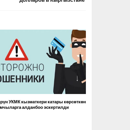
долларов в Кыргызстане
рүн УКМК кызматкери катары көрсөткөн
мчыларга алданбоо эскертилди