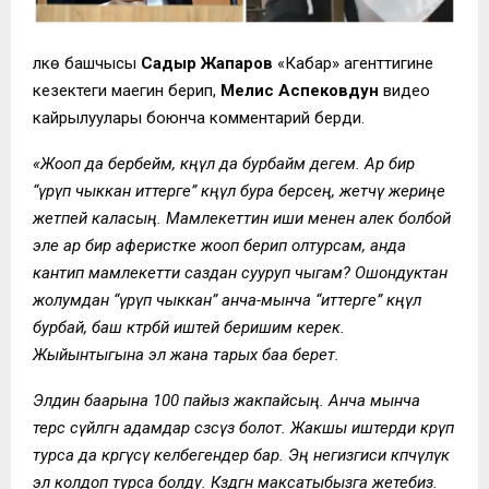
Өлкө башчысы
Садыр Жапаров
«Кабар» агенттигине
кезектеги маегин берип,
Мелис Аспековдун
видео
кайрылуулары боюнча комментарий берди.
«Жооп да бербейм, көңүл да бурбайм дегем. Ар бир
“үрүп чыккан иттерге” көңүл бура берсең, жетчү жериңе
жетпей каласың. Мамлекеттин иши менен алек болбой
эле ар бир аферистке жооп берип олтурсам, анда
кантип мамлекетти саздан сууруп чыгам? Ошондуктан
жолумдан “үрүп чыккан” анча-мынча “иттерге” көңүл
бурбай, баш көтөрбөй иштей беришим керек.
Жыйынтыгына эл жана тарых баа берет.
Элдин баарына 100 пайыз жакпайсың. Анча мынча
терс сүйлөгөн адамдар сөзсүз болот. Жакшы иштерди көрүп
турса да көргүсү келбегендер бар. Эң негизгиси көпчүлүк
эл колдоп турса болду. Көздөгөн максатыбызга жетебиз.