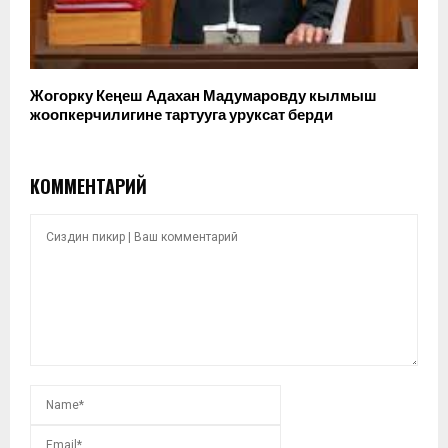
Жогорку Кеңеш Адахан Мадумаровду кылмыш
жоопкерчилигине тартууга уруксат берди
КОММЕНТАРИЙ