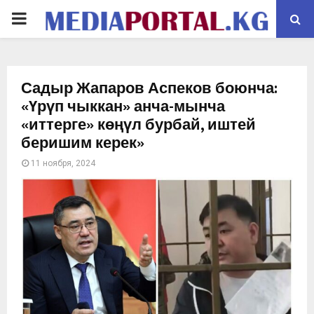
PRIMARY
MENU
Садыр Жапаров Аспеков боюнча:
«Үрүп чыккан» анча-мынча
«иттерге» көңүл бурбай, иштей
беришим керек»
11 ноября, 2024