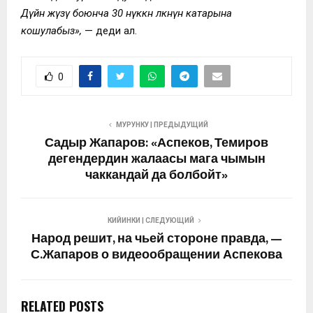
Дүйнө жүзү боюнча 30 өнүккөн өлкөнүн катарына
кошулабыз»,
— деди ал.
0
МУРУНКУ | ПРЕДЫДУЩИЙ
Садыр Жапаров: «Аспеков, Темиров
дегендердин жалаасы мага чымын
чаккандай да болбойт»
КИЙИНКИ | СЛЕДУЮЩИЙ
Народ решит, на чьей стороне правда, —
С.Жапаров о видеообращении Аспекова
RELATED POSTS