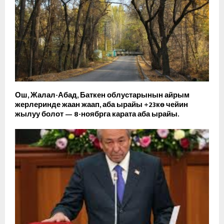
Ош, Жалал-Абад, Баткен облустарынын айрым
жерлеринде жаан жаап, аба ырайы +23кө чейин
жылуу болот — 8-ноябрга карата аба ырайы.