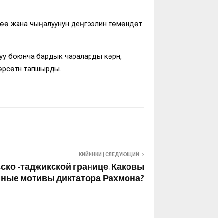
өө жана чыңалуунун деңгээлин төмөндөтүү
 боюнча бардык чараларды көрүүнү,
сөтүүнү тапшырды.
КИЙИНКИ | СЛЕДУЮЩИЙ
ско -таджикской границе. Каковы
нные мотивы диктатора Рахмона?