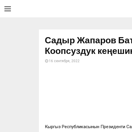
Садыр Жапаров Бат
Коопсуздук кеңеш
16 сентября, 2022
Кыргыз Республикасынын Президенти Сады