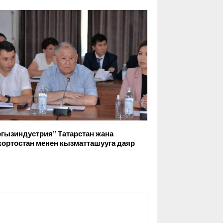
гызиндустрия” Татарстан жана
ортостан менен кызматташууга даяр