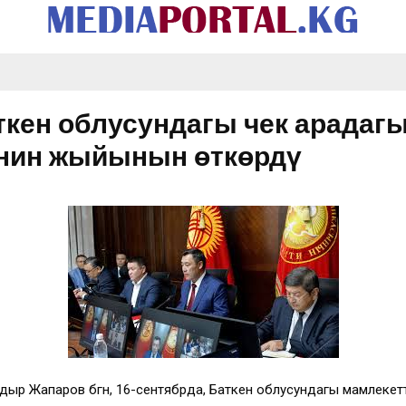
кен облусундагы чек арадаг
инин жыйынын өткөрдү
р Жапаров бүгүн, 16-сентябрда, Баткен облусундагы мамлеке