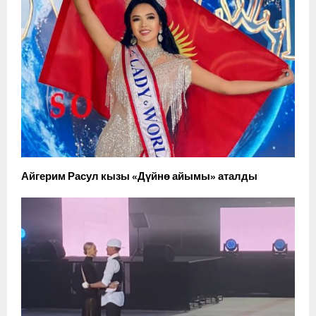
Айгерим Расул кызы «Дүйнө айымы» аталды