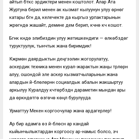
айтып бүткүс эрдиктери менен коштолот. Алар Ата
Журтуна берилүү менен ак кызмат кылуунун улуу өрнөгү
катары бүгүн да, келечекте да кыргыз урпактарынын
жүрөгүндө жашайт, демине дем берип, күчүнө күч кошот.
Бүгүнкү күндө элибиздин улуу жетишкендиги — өлкөбүздөгү
туруктуулук, тынчтык жана биримдик!
Күжүрмөн даярдыктын деңгээлин жогорулатуу,
аскердик техника менен курал-жарактын жаңы түрлөрүн
алуу, ошондой эле аскер кызматчыларынын жана
алардын үй-бүлөлөрүнүн социалдык абалын жакшыртуу
аркылуу Куралдуу күчтөрүбүздүн дараметин мындан ары
да өркүндөтүүгө өзгөчө көңүл бурулууда.
Урматтуу Мекен коргоочулар жана ардагерлер!
Ар бир адамга өз үй-бүлөсүн ар кандай
кыйынчылыктардан коргоосу ар-намыс болсо, эч