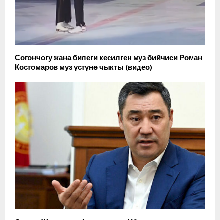
Согончогу жана билеги кесилген муз бийчиси Роман
Костомаров муз үстүнө чыкты (видео)