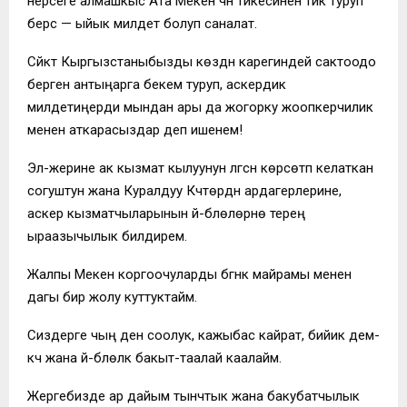
нерсеге алмашкыс Ата Мекен үчүн тикесинен тик туруп
берүүсү — ыйык милдет болуп саналат.
Сүйүктүү Кыргызстаныбызды көздүн карегиндей сактоодо
берген антыңарга бекем туруп, аскердик
милдетиңерди мындан ары да жогорку жоопкерчилик
менен аткарасыздар деп ишенем!
Эл-жерине ак кызмат кылуунун үлгүсүн көрсөтүп келаткан
согуштун жана Куралдуу Күчтөрдүн ардагерлерине,
аскер кызматчыларынын үй-бүлөлөрүнө терең
ыраазычылык билдирем.
Жалпы Мекен коргоочуларды бүгүнкү майрамы менен
дагы бир жолу куттуктайм.
Сиздерге чың ден соолук, кажыбас кайрат, бийик дем-
күч жана үй-бүлөлүк бакыт-таалай каалайм.
Жергебизде ар дайым тынчтык жана бакубатчылык