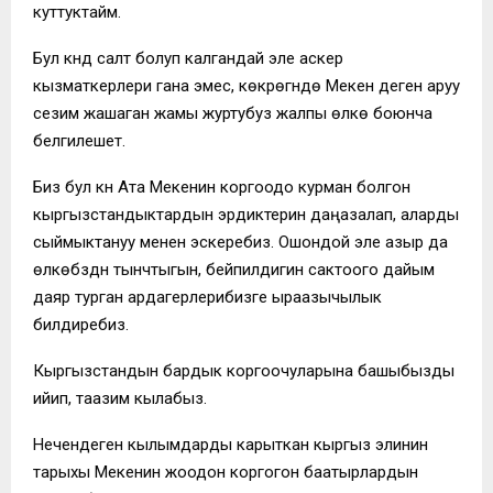
куттуктайм.
Бул күндү салт болуп калгандай эле аскер
кызматкерлери гана эмес, көкүрөгүндө Мекен деген аруу
сезим жашаган жамы журтубуз жалпы өлкө боюнча
белгилешет.
Биз бул күнү Ата Мекенин коргоодо курман болгон
кыргызстандыктардын эрдиктерин даңазалап, аларды
сыймыктануу менен эскеребиз. Ошондой эле азыр да
өлкөбүздүн тынчтыгын, бейпилдигин сактоого дайым
даяр турган ардагерлерибизге ыраазычылык
билдиребиз.
Кыргызстандын бардык коргоочуларына башыбызды
ийип, таазим кылабыз.
Нечендеген кылымдарды карыткан кыргыз элинин
тарыхы Мекенин жоодон коргогон баатырлардын