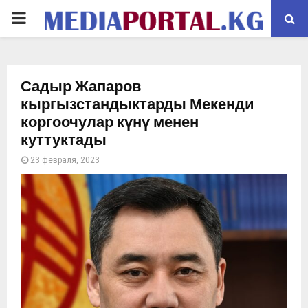
PRIMARY
MENU
Садыр Жапаров
кыргызстандыктарды Мекенди
коргоочулар күнү менен
куттуктады
23 февраля, 2023