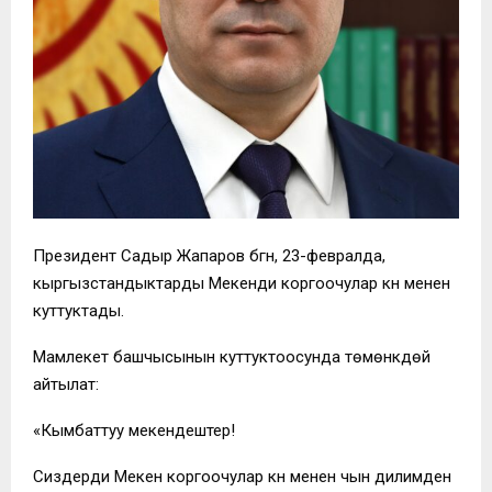
Президент Садыр Жапаров бүгүн, 23-февралда,
кыргызстандыктарды Мекенди коргоочулар күнү менен
куттуктады.
Мамлекет башчысынын куттуктоосунда төмөнкүдөй
айтылат:
«Кымбаттуу мекендештер!
Сиздерди Мекен коргоочулар күнү менен чын дилимден