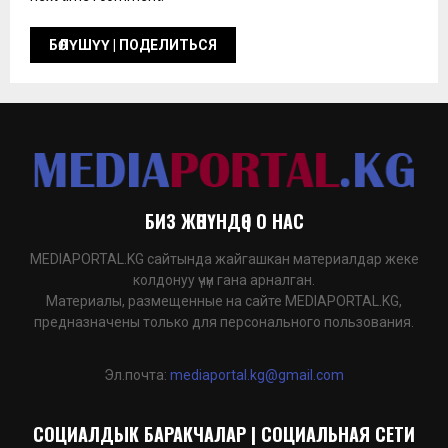
БИЗ ЖӨНҮНДӨ | О НАС
MEDIAPORTAL.KG сайтында жайгашкан материалдар жеке
колдонуу үчүн гана арналган.
Материалы, размещенные на сайте MEDIAPORTAL.KG,
предназначены только для персонального пользования.
Эл.почта:
mediaportal.kg@gmail.com
СОЦИАЛДЫК БАРАКЧАЛАР | СОЦИАЛЬНАЯ СЕТИ