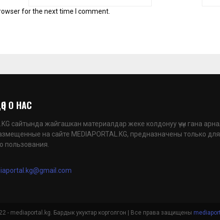
rowser for the next time I comment.
 | О НАС
G сайтында жайгашкан материалдар жеке колдонуу үчүн гана арна
азмещенные на сайте MEDIAPORTAL.KG, предназначены только для
о пользования.
iaportal.kg@gmail.com
2 - mediaportal.kg. Бардык укуктар корголгон | Все права защищены
mediaport