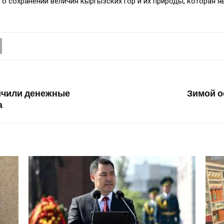
 сохранении величия кыргызских гор и их природы, которая 
ичили денежные
Зимой о
а