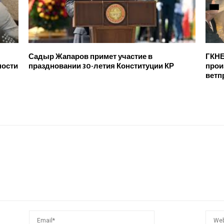
Садыр Жапаров примет участие в
ГКНБ
ности
праздновании 30-летия Конституции КР
прои
ветп