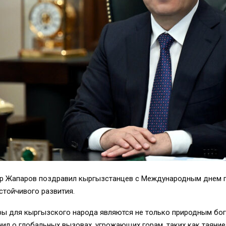
 Жапаров поздравил кыргызстанцев с Международным днем го
стойчивого развития.
ры для кыргызского народа являются не только природным бога
ил о глобальных вызовах, угрожающих горам, таких как таяние