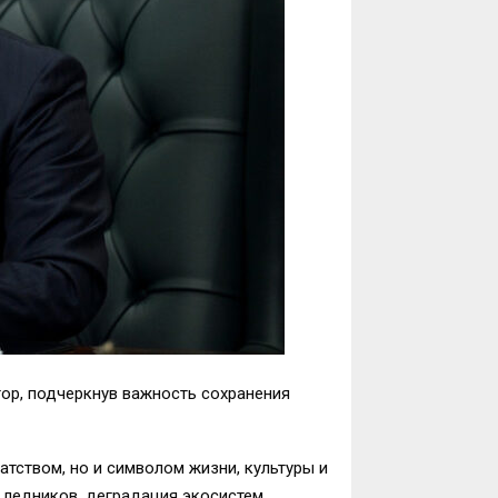
р, подчеркнув важность сохранения
тством, но и символом жизни, культуры и
 ледников, деградация экосистем,