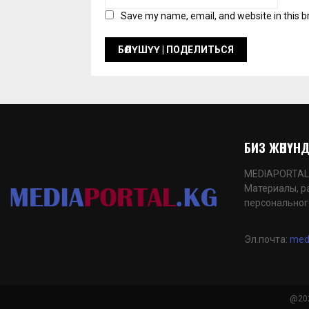
Save my name, email, and website in this b
БИЗ ЖӨНҮНДӨ
MEDIAPORTAL.K
Материалы, р
персональног
Эл.почта:
med
@202