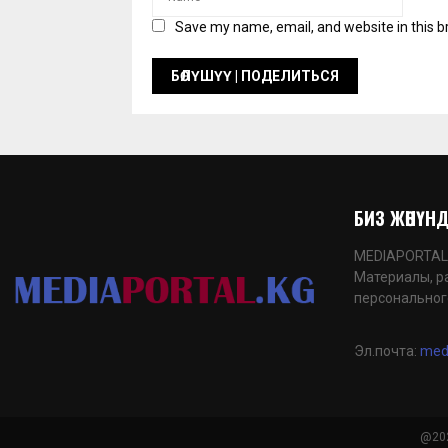
Save my name, email, and website in this b
БИЗ ЖӨНҮНДӨ
MEDIAPORTAL.K
Материалы, р
персональног
Эл.почта:
med
@202