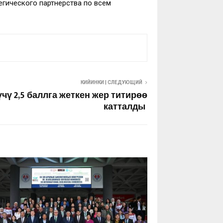
егического партнерства по всем
КИЙИНКИ | СЛЕДУЮЩИЙ
чү 2,5 баллга жеткен жер титирөө
катталды