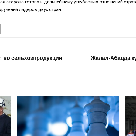
кая сторона готова к дальнейшему углублению отношений страт
ручений лидеров двух стран.
дство сельхозпродукции
Жалал-Абадда кү