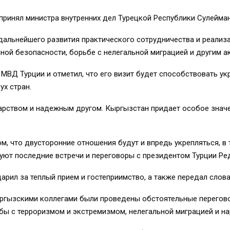
инял министра внутренних дел Турецкой Республики Сулеймана
дальнейшего развития практического сотрудничества и реализ
ной безопасности, борьбе с нелегальной миграцией и другим а
 МВД Турции и отметил, что его визит будет способствовать у
х стран.
дарством и надежным другом. Кыргызстан придает особое знач
м, что двусторонние отношения будут и впредь укрепляться, в
твуют последние встречи и переговоры с президентом Турции Р
рил за теплый прием и гостеприимство, а также передал слова
ыргызскими коллегами были проведены обстоятельные перегов
бы с терроризмом и экстремизмом, нелегальной миграцией и н