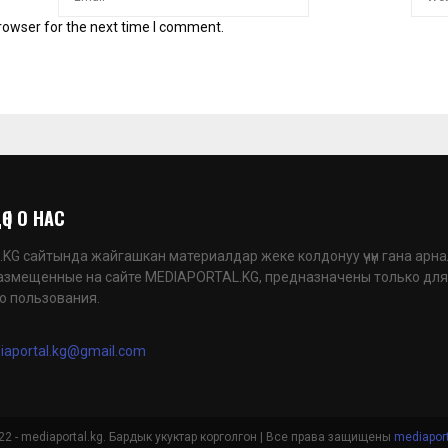
rowser for the next time I comment.
 | О НАС
G сайтында жайгашкан материалдар жеке колдонуу үчүн гана арна
азмещенные на сайте MEDIAPORTAL.KG, предназначены только для
о пользования.
iaportal.kg@gmail.com
2 - mediaportal.kg. Бардык укуктар корголгон | Все права защищены
mediaport