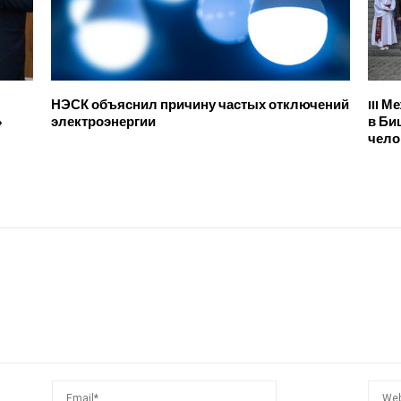
НЭСК объяснил причину частых отключений
III 
»
электроэнергии
в Би
чело