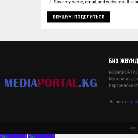
Save my name, email, and website in this b
БИЗ ЖӨНҮНДӨ
MEDIAPORTAL.K
Материалы, р
персональног
Эл.почта:
med
@202