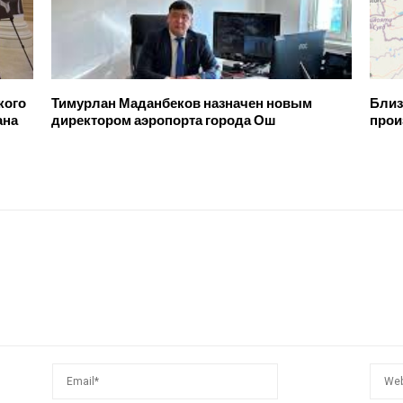
кого
Тимурлан Маданбеков назначен новым
Близ
ана
директором аэропорта города Ош
прои