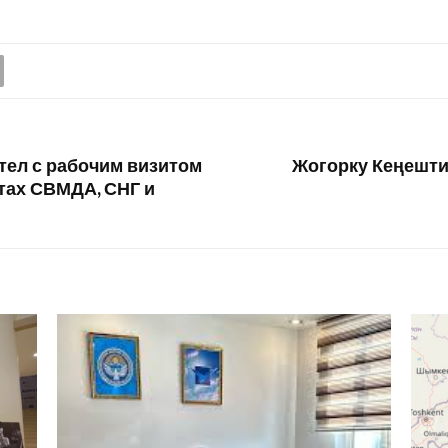
ел с рабочим визитом
Жогорку Кеңешти
итах СВМДА, СНГ и