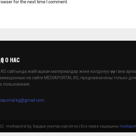
rowser for the next time I comment.
 | О НАС
G сайтында жайгашкан материалдар жеке колдонуу үчүн гана арна
азмещенные на сайте MEDIAPORTAL.KG, предназначены только для
о пользования.
iaportal.kg@gmail.com
2 - mediaportal.kg. Бардык укуктар корголгон | Все права защищены
mediaport