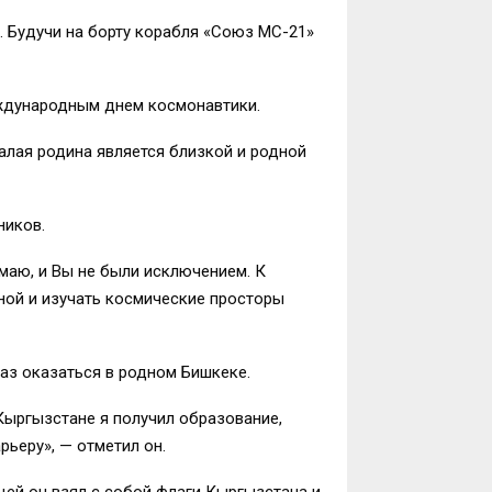
. Будучи на борту корабля «Союз МС-21»
еждународным днем космонавтики.
алая родина является близкой и родной
ников.
умаю, и Вы не были исключением. К
ной и изучать космические просторы
раз оказаться в родном Бишкеке.
Кыргызстане я получил образование,
рьеру», — отметил он.
щей он взял с собой флаги Кыргызстана и