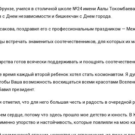
 Фрунзе, учился в столичной школе №24 имени Аалы Токомбаева
 с Днем независимости и бишкекчан с Днем города.
орсакова, поздравил его с профессиональным праздником — М
ды встречать знаменитых соотечественников, для которых их м
дарства готов всячески поддерживать и поощрять соотечествен
наше время каждый второй ребенок хотел стать космонавтом. Я д
чтобы Ваша возможность восхищаться всеми красотами Вселен
авил президент.
 отметил, что для него большая честь и радость в очередной 
ем сердце, потому что здесь прошло мое детство и юность. В 
именно упорство и настойчивость, которые повлияли на мою ка
 космической станции, несмотря на ограничения, из личных ве