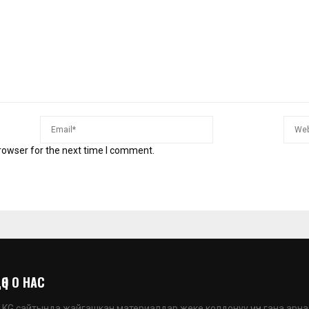
rowser for the next time I comment.
 | О НАС
G сайтында жайгашкан материалдар жеке колдонуу үчүн гана арна