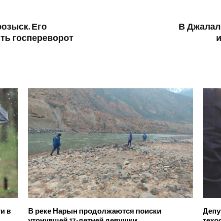
озыск. Его
В Джалал
ть госпереворот
и
и в
В реке Нарын продолжаются поиски
Депу
утонувшей 17-летней девушки
техо