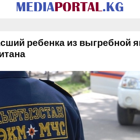
асший ребенка из выгребной я
итана