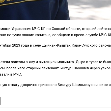
мощи Управления МЧС КР по Ошской области, старший лейтенан
чно получил звание капитана, сообщили в пресс-службе МЧС К
нтября 2023 года в селе Дыйкан-Кыштак Кара-Суйского района
атели залезли в яму и вытащили мальчика. Дыра в туалете был
м, после чего старший лейтенант Бектур Шамшиев через узкое 
азали в МЧС.
нную отвагу досрочно присвоило Бектуру Шамшиеву воинское з