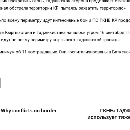
лия прекратить огонь, таджикская сторона продолжает стягив
нал обстрела территории КР, пытаясь захватить территорию».
 «по всему периметру идут интенсивные бои и ПС ГКНБ КР прод
ице Кыргызстана и Таджикистана началось утром 16 сентября.
 идут по всему периметру кыргызско-таджикской границы.
инимум об 11 пострадавших. Они госпитализированы в Баткен
 Why conflicts on border
ГКНБ: Тадж
использует тяж