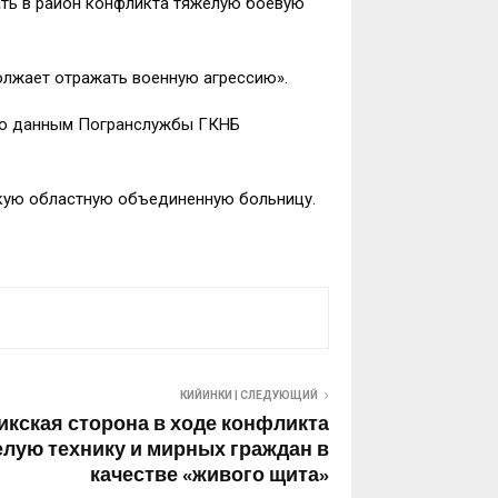
ать в район конфликта тяжелую боевую
олжает отражать военную агрессию».
 По данным Погранслужбы ГКНБ
скую областную объединенную больницу.
КИЙИНКИ | СЛЕДУЮЩИЙ
икская сторона в ходе конфликта
елую технику и мирных граждан в
качестве «живого щита»