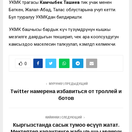
УКМК төрагасы
Камчыбек Ташиев
тик учак менен
Баткен, Жалал-Абад, Талас облустарына учуп кетти.
Бул тууралуу УКМКдан билдиришти.
УКМК башчысы бардык күч түзүмдөрүнүн кышкы
мезгилге даярдыгын текшерип, чек ара коопсуздугун
камсыздоо маселесин талкуулап, көзөмөлдөп келмекчи.
0
МУРУНКУ | ПРЕДЫДУЩИЙ
Twitter намерена избавиться от троллей и
ботов
КИЙИНКИ | СЛЕДУЮЩИЙ
Кыргызстанда сасык тумоо өсүүп жатат.
Мектептер карантинге жабылышы мүмкүн