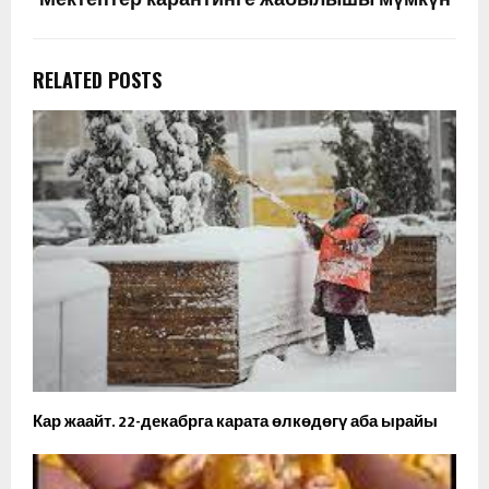
RELATED POSTS
Кар жаайт. 22-декабрга карата өлкөдөгү аба ырайы