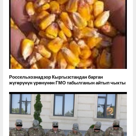
Россельхознадзор Кыргызстандан барган
жүгөрүнүн үрөнүнөн ГМО табылганын айтып чыкты