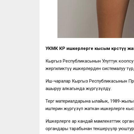
УКМК КР ишкерлерге кысым көрсөтүү жа
Кыргыз Республикасынын Улуттук коопсу
жергиликтүү ишкерлерден системалуу түрдө
Иш-чаралар Кыргыз Республикасынын Пре
ашыруу алкагында жүргүзүлдү.
Тергөө материалдарына ылайык, 1989-жылы
иштерин жүргүзүп жаткан ишкерлерге кысым
Ишкерлерге ар кандай мамлекеттик орган
органдары тарабынан текшерүүлөр уюштур