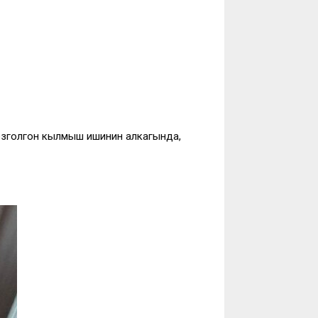
озголгон кылмыш ишинин алкагында,