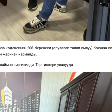
 кодексинин 208-беренеси (опузалап талап кылуу) боюнча к
н жеринен кармалды.
йына киргизилди. Тергөө иштери уланууда.