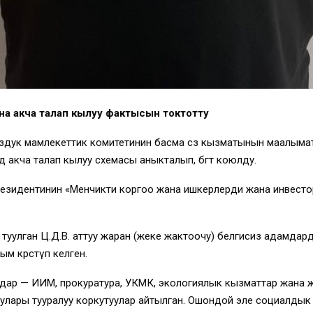
на акча талап кылуу фактысын токтотту
здук мамлекеттик комитетинин басма сөз кызматынын маалым
 акча талап кылуу схемасы аныкталып, бөгөт коюлду.
зидентинин «Менчикти коргоо жана ишкерлерди жана инвесто
 туулган Ц.Д.В. аттуу жаран (жеке жактоочу) белгисиз адамдар
 көрсөтүп келген.
дар — ИИМ, прокуратура, УКМК, экологиялык кызматтар жана ж
улары тууралуу коркутуулар айтылган. Ошондой эле социалдык