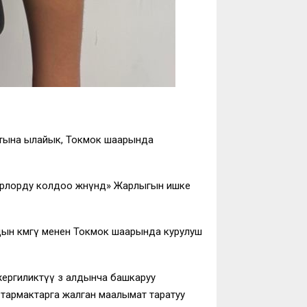
атына ылайык, Токмок шаарында
рлорду колдоо жөнүндө» Жарлыгын ишке
дын көмөгү менен Токмок шаарында курулуш
ергиликтүү өз алдынча башкаруу
 тармактарга жалган маалымат таратуу