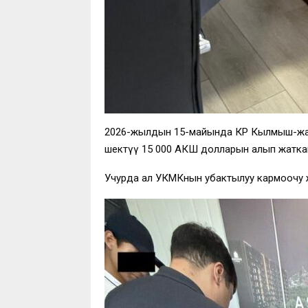
2026-жылдын 15-майында КР Кылмыш-жаза
шектүү 15 000 АКШ долларын алып жатка
Учурда ал УКМКнын убактылуу кармоочу жа