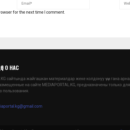
rowser for the next time I comment.
 | О НАС
G сайтында жайгашкан материалдар жеке колдонуу үчүн гана арна
азмещенные на сайте MEDIAPORTAL.KG, предназначены только для
о пользования.
iaportal.kg@gmail.com