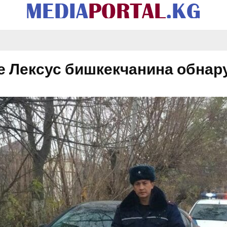
е Лексус бишкекчанина обнар