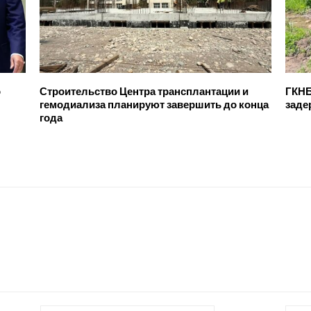
о
Строительство Центра трансплантации и
ГКНБ
гемодиализа планируют завершить до конца
заде
года