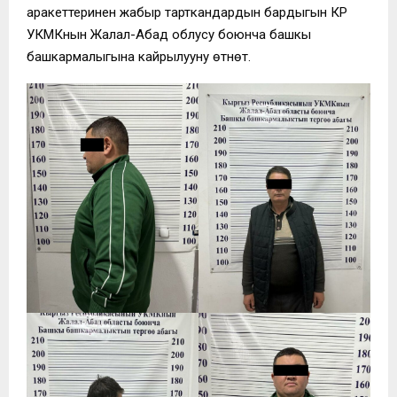
аракеттеринен жабыр тарткандардын бардыгын КР
УКМКнын Жалал-Абад облусу боюнча башкы
башкармалыгына кайрылууну өтүнөт.