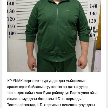
КР УКМК жергиликтүү тургундардан мыйзамсыз
аракеттерге байланыштуу көптөгөн даттануулар
түшкөндөн кийин Ала-Бука районунун Балтагулов айыл
өкмөтүнүн мурдагы башчысы Н.Б.ны кармады.
Тактап айтканда, Н.Б. жергиликтүү кеңештин учурдагы