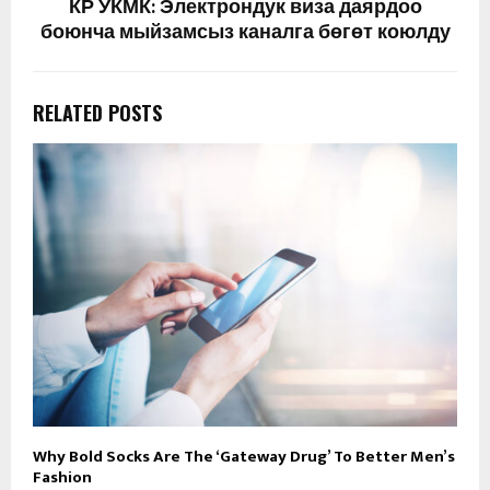
КР УКМК: Электрондук виза даярдоо
боюнча мыйзамсыз каналга бөгөт коюлду
RELATED POSTS
Why Bold Socks Are The ‘Gateway Drug’ To Better Men’s
Fashion