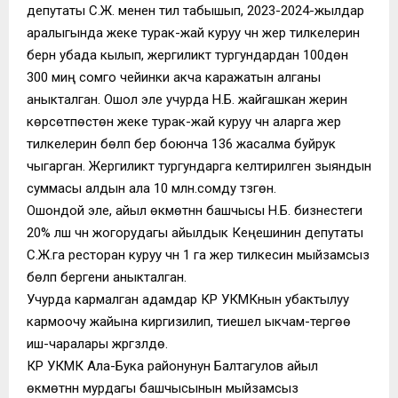
депутаты С.Ж. менен тил табышып, 2023-2024-жылдар
аралыгында жеке турак-жай куруу үчүн жер тилкелерин
берүүнү убада кылып, жергиликтүү тургундардан 100дөн
300 миң сомго чейинки акча каражатын алганы
аныкталган. Ошол эле учурда Н.Б. жайгашкан жерин
көрсөтпөстөн жеке турак-жай куруу үчүн аларга жер
тилкелерин бөлүп берүү боюнча 136 жасалма буйрук
чыгарган. Жергиликтүү тургундарга келтирилген зыяндын
суммасы алдын ала 10 млн.сомду түзгөн.
Ошондой эле, айыл өкмөтүнүн башчысы Н.Б. бизнестеги
20% үлүш үчүн жогорудагы айылдык Кеңешинин депутаты
С.Ж.га ресторан куруу үчүн 1 га жер тилкесин мыйзамсыз
бөлүп бергени аныкталган.
Учурда кармалган адамдар КР УКМКнын убактылуу
кармоочу жайына киргизилип, тиешелүү ыкчам-тергөө
иш-чаралары жүргүзүлүүдө.
КР УКМК Ала-Бука районунун Балтагулов айыл
өкмөтүнүн мурдагы башчысынын мыйзамсыз