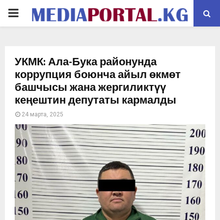
PRIMARY
MENU
УКМК: Ала-Бука районунда
коррупция боюнча айыл өкмөт
башчысы жана жергиликтүү
кеңештин депутаты кармалды
24 марта, 2025