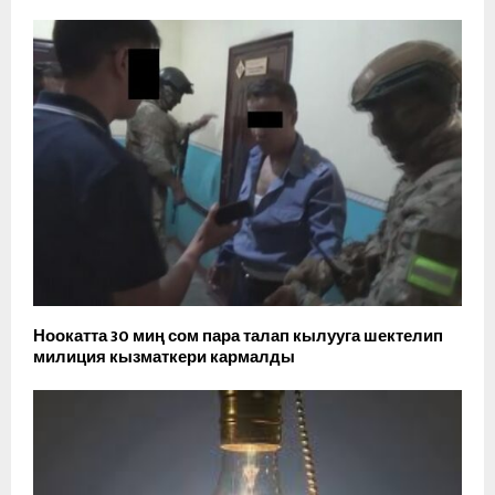
Ноокатта 30 миң сом пара талап кылууга шектелип
милиция кызматкери кармалды