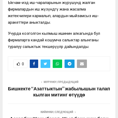
Ыкчам-издөө иш-чараларынын жүрүшүндө жалган
фирмалардын иш жүзүндөгү жана жасалма
жетекчилери кармалып, алардын мыйзамсыз иш-
аракеттери аныкталды.
Учурда козголгон кылмыш ишинин алкагында бул
фирмаларга кандай кошумча салыктар алынганы
туралуу салыктык текшерүүлөр дайындалды.
0
МУРУНКУ | ПРЕДЫДУЩИЙ
Бишкекте “Азаттыктын” жабылышын талап
кылган митинг өтүүдө
КИЙИНКИ | СЛЕДУЮЩИЙ