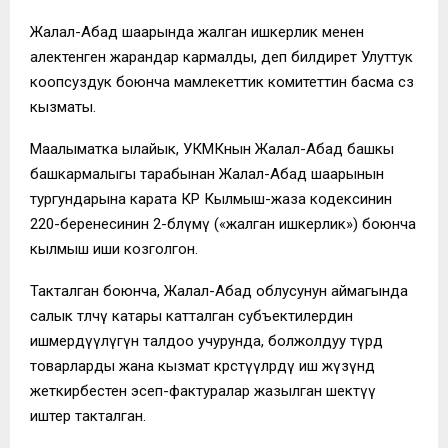
Жалал-Абад шаарында жалган ишкерлик менен
алектенген жарандар кармалды, деп билдирет Улуттук
коопсуздук боюнча мамлекеттик комитеттин басма сөз
кызматы.
Маалыматка ылайык, УКМКнын Жалал-Абад башкы
башкармалыгы тарабынан Жалал-Абад шаарынын
тургундарына карата КР Кылмыш-жаза кодексинин
220-беренесинин 2-бөлүмү («жалган ишкерлик») боюнча
кылмыш иши козголгон.
Такталган боюнча, Жалал-Абад облусунун аймагында
салык төлөөчү катары катталган субъектилердин
ишмердүүлүгүн талдоо учурунда, болжолдуу түрдө
товарларды жана кызмат көрсөтүүлөрдү иш жүзүндө
жеткирбестен эсеп-фактуралар жазылган шектүү
иштер такталган.