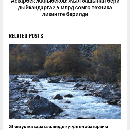
Аскарбек Жаныбеков: Жыл башынан бери
дыйкандарга 2,5 млрд сомго техника
лизингге берилди
RELATED POSTS
25-августка карата өлкөдө күтүлгөн аба ырайы