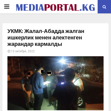
PRIMARY
MENU
УКМК: Жалал-Абадда жалган
ишкерлик менен алектенген
жарандар кармалды
13 октября, 2022