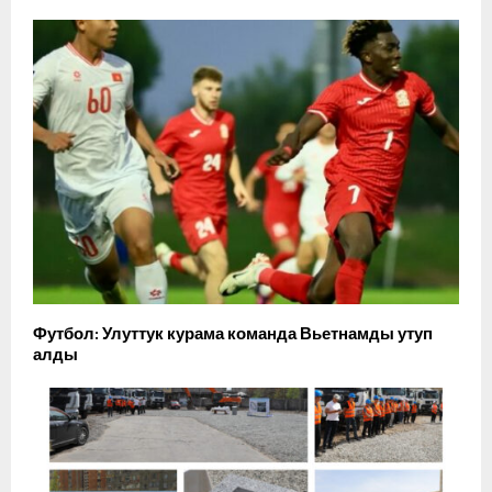
Футбол: Улуттук курама команда Вьетнамды утуп
алды