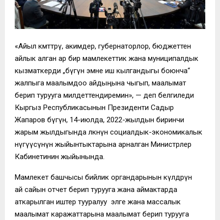
«Айыл өкмөттөрү, акимдер, губернаторлор, бюджеттен
айлык алган ар бир мамлекеттик жана муниципалдык
кызматкерди „бүгүн эмне иш кылгандыгы боюнча“
жалпыга маалымдоо айдыңына чыгып, маалымат
берип турууга милдеттендиремин», — деп белгиледи
Кыргыз Республикасынын Президенти Садыр
Жапаров бүгүн, 14-июлда, 2022-жылдын биринчи
жарым жылдыгында өлкөнүн социалдык-экономикалык
өнүгүүсүнүн жыйынтыктарына арналган Министрлер
Кабинетинин жыйынында.
Мамлекет башчысы бийлик органдарынын өкүлдөрүн
ай сайын отчет берип турууга жана аймактарда
аткарылган иштер тууралуу элге жана массалык
маалымат каражаттарына маалымат берип турууга