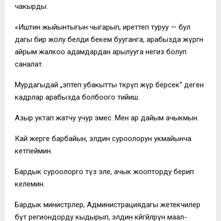
чакырды.
«Иштин жыйынтыгын чыгарып, иреттеп туруу — бул
дагы бир жолу белди бекем бууганга, арабызда жүргөн
айрым жалкоо адамдардан арылууга негиз болуп
саналат.
Мурдагыдай „эптеп убакытты өткөрүп жүрө берсек“ деген
кадрлар арабызда болбоого тийиш.
Азыр уктап жатчу учур эмес. Мен ар дайым ачыкмын.
Кай жерге барбайын, элдин суроолорун укмайынча
кетпеймин.
Бардык суроолорго түз эле, ачык жоопторду берип
келемин.
Бардык министрлер, Администрациядагы жетекчилер
бүт региондорду кыдырып, элдин көйгөйлөрүн маал-