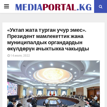
PRIMARY
MENU
«Уктап жата турган учур эмес».
Президент мамлекеттик жана
муниципалдык органдардын
өкүлдөрүн ачыктыкка чакырды
14 июля, 2022