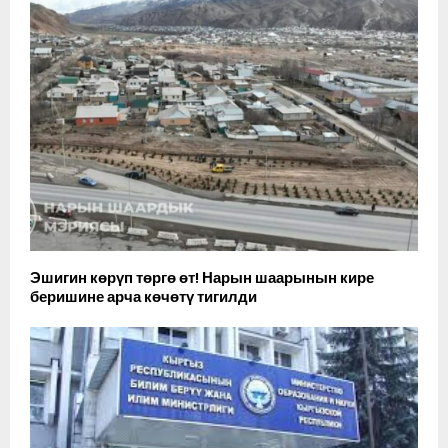
Эшигин көрүп төргө өт! Нарын шаарынын кире
беришине арча көчөтү тигилди