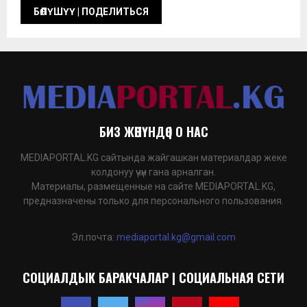
БИЗ ЖӨНҮНДӨ | О НАС
MEDIAPORTAL.KG сайтында жайгашкан материалдар жеке
колдонуу үчүн гана арналган.
Материалы, размещенные на сайте MEDIAPORTAL.KG,
предназначены только для персонального пользования.
Эл.почта:
mediaportal.kg@gmail.com
СОЦИАЛДЫК БАРАКЧАЛАР | СОЦИАЛЬНАЯ СЕТИ