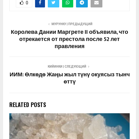
0
МУРУНКУ | ПРЕДЫДУЩИЙ
Королева Дании Маргрете II объявила, что
отрекается от престола после 52 лет
правления
КИЙИНКИ | СЛЕДУЮЩИЙ
ИИМ: Өлкөдө Жаңы жыл түнү окуясыз тынч
өттү
RELATED POSTS