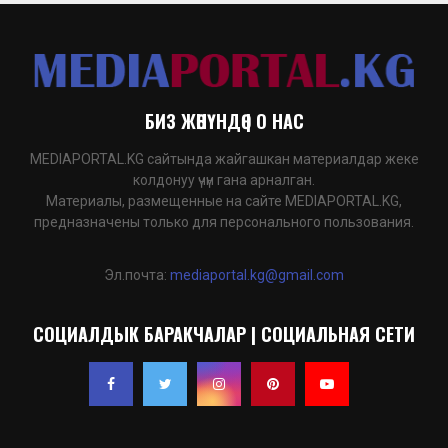
БИЗ ЖӨНҮНДӨ | О НАС
MEDIAPORTAL.KG сайтында жайгашкан материалдар жеке
колдонуу үчүн гана арналган.
Материалы, размещенные на сайте MEDIAPORTAL.KG,
предназначены только для персонального пользования.
Эл.почта:
mediaportal.kg@gmail.com
СОЦИАЛДЫК БАРАКЧАЛАР | СОЦИАЛЬНАЯ СЕТИ