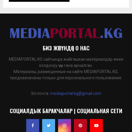
БИЗ ЖӨНҮНДӨ | О НАС
MEDIAPORTAL.KG сайтында жайгашкан материалдар жеке
колдонуу үчүн гана арналган.
Материалы, размещенные на сайте MEDIAPORTAL.KG,
предназначены только для персонального пользования.
Эл.почта:
mediaportal.kg@gmail.com
СОЦИАЛДЫК БАРАКЧАЛАР | СОЦИАЛЬНАЯ СЕТИ