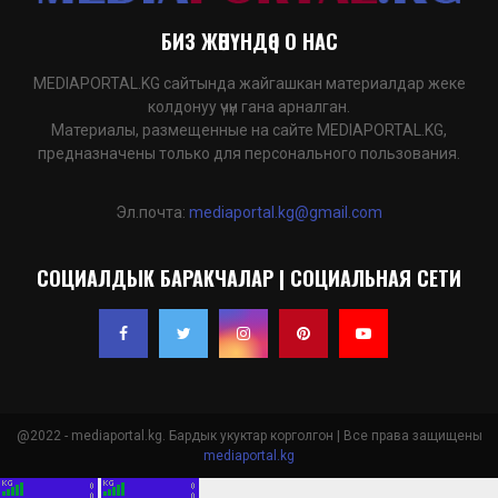
БИЗ ЖӨНҮНДӨ | О НАС
MEDIAPORTAL.KG сайтында жайгашкан материалдар жеке
колдонуу үчүн гана арналган.
Материалы, размещенные на сайте MEDIAPORTAL.KG,
предназначены только для персонального пользования.
Эл.почта:
mediaportal.kg@gmail.com
СОЦИАЛДЫК БАРАКЧАЛАР | СОЦИАЛЬНАЯ СЕТИ
@2022 - mediaportal.kg. Бардык укуктар корголгон | Все права защищены
mediaportal.kg