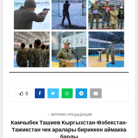
0
МУРУНКУ | ПРЕДЫДУЩИЙ
Камчыбек Ташиев Кыргызстан-Өзбекстан-
Тажикстан чек аралары бириккен аймакка
барды