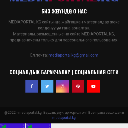
БИЗ ЖӨНҮНДӨ | О НАС
MEDIAPORTAL.KG сайтында жайгашкан материалдар жеке
колдонуу үчүн гана арналган.
Материалы, размещенные на сайте MEDIAPORTAL.KG,
предназначены только для персонального пользования.
Эл.почта:
mediaportal.kg@gmail.com
СОЦИАЛДЫК БАРАКЧАЛАР | СОЦИАЛЬНАЯ СЕТИ
@2022 - mediaportal.kg. Бардык укуктар корголгон | Все права защищены
mediaportal.kg