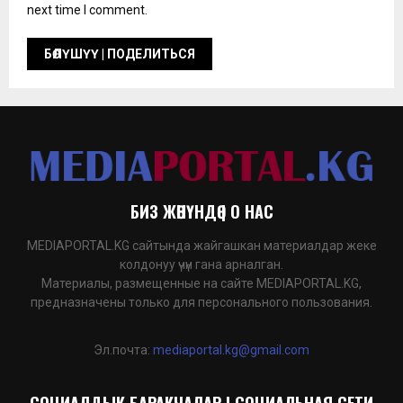
next time I comment.
БИЗ ЖӨНҮНДӨ | О НАС
MEDIAPORTAL.KG сайтында жайгашкан материалдар жеке
колдонуу үчүн гана арналган.
Материалы, размещенные на сайте MEDIAPORTAL.KG,
предназначены только для персонального пользования.
Эл.почта:
mediaportal.kg@gmail.com
СОЦИАЛДЫК БАРАКЧАЛАР | СОЦИАЛЬНАЯ СЕТИ