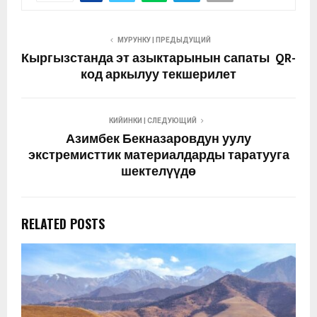
МУРУНКУ | ПРЕДЫДУЩИЙ
Кыргызстанда эт азыктарынын сапаты QR-
код аркылуу текшерилет
КИЙИНКИ | СЛЕДУЮЩИЙ
Азимбек Бекназаровдун уулу
экстремисттик материалдарды таратууга
шектелүүдө
RELATED POSTS