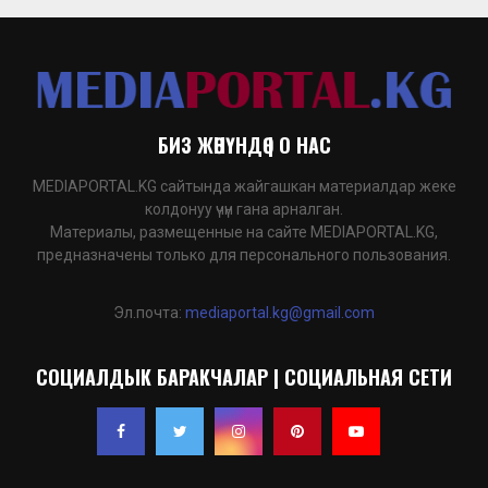
БИЗ ЖӨНҮНДӨ | О НАС
MEDIAPORTAL.KG сайтында жайгашкан материалдар жеке
колдонуу үчүн гана арналган.
Материалы, размещенные на сайте MEDIAPORTAL.KG,
предназначены только для персонального пользования.
Эл.почта:
mediaportal.kg@gmail.com
СОЦИАЛДЫК БАРАКЧАЛАР | СОЦИАЛЬНАЯ СЕТИ