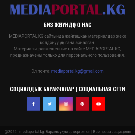
БИЗ ЖӨНҮНДӨ | О НАС
MEDIAPORTAL.KG сайтында жайгашкан материалдар жеке
колдонуу үчүн гана арналган.
Материалы, размещенные на сайте MEDIAPORTAL.KG,
предназначены только для персонального пользования.
Эл.почта:
mediaportal.kg@gmail.com
СОЦИАЛДЫК БАРАКЧАЛАР | СОЦИАЛЬНАЯ СЕТИ
@2022 - mediaportal.kg. Бардык укуктар корголгон | Все права защищены