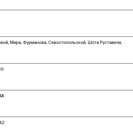
Новой, Мира, Фурманова, Севостопольской, Шота Руставели,
10
4А
62