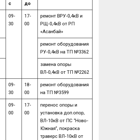
с
до
09-
17-
ремонт ВРУ-0,4кВ и
30
00
РЩ-0,4кВ от РП
«Асанбай»
ремонт оборудования
РУ-0,4кВ на ТП №3362
замена опоры
ВЛ-0,4кВ от ТП №2262
09-
18-
ремонт оборудования
30
00
на ТП №3599
09-
17-
перенос опоры и
00
00
установка доп.опор,
ВЛ-10кВ от ПС “Ново-
Южная”, покраска
траверс ВЛ-10кВ от