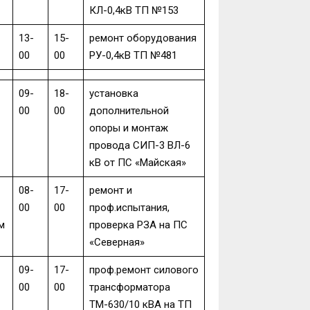
КЛ-0,4кВ ТП №153
13-
15-
ремонт оборудования
00
00
РУ-0,4кВ ТП №481
09-
18-
установка
00
00
дополнительной
опоры и монтаж
провода СИП-3 ВЛ-6
кВ от ПС «Майская»
08-
17-
ремонт и
00
00
проф.испытания,
м
проверка РЗА на ПС
«Северная»
09-
17-
проф.ремонт силового
00
00
трансформатора
ТМ-630/10 кВА на ТП