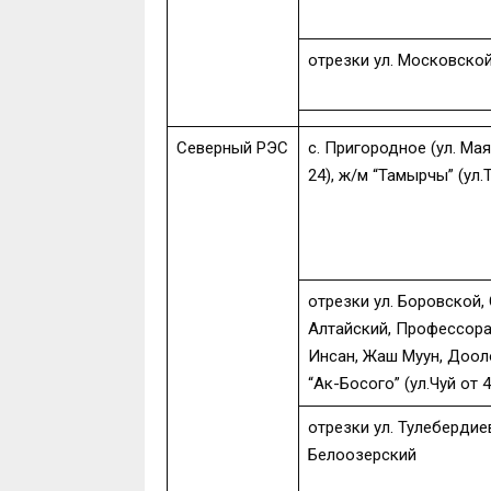
отрезки ул. Московской
Северный РЭС
с. Пригородное (ул. Мая
24), ж/м “Тамырчы” (ул
отрезки ул. Боровской,
Алтайский, Профессора 
Инсан, Жаш Муун, Дооло
“Ак-Босого” (ул.Чуй от 4
отрезки ул. Тулебердие
Белоозерский