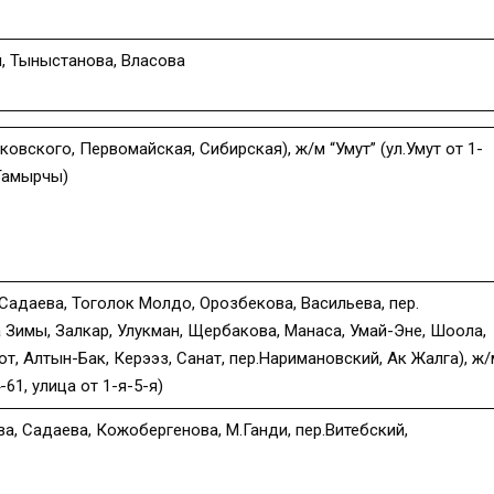
, Тыныстанова, Власова
ковского, Первомайская, Сибирская), ж/м “Умут” (ул.Умут от 1-
.Тамырчы)
 Садаева, Тоголок Молдо, Орозбекова, Васильева, пер.
Зимы, Залкар, Улукман, Щербакова, Манаса, Умай-Эне, Шоола,
т, Алтын-Бак, Керээз, Санат, пер.Наримановский, Ак Жалга), ж/
-61, улица от 1-я-5-я)
ва, Садаева, Кожобергенова, М.Ганди, пер.Витебский,