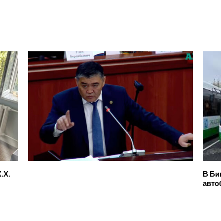
.Х.
В Би
авто