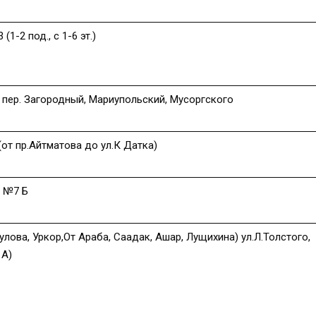
1-2 под., с 1-6 эт.)
 пер. Загородный, Мариупольский, Мусоргского
(от пр.Айтматова до ул.К Датка)
д №7 Б
улова, Уркор,От Араба, Саадак, Ашар, Лущихина) ул.Л.Толстого,
 А)