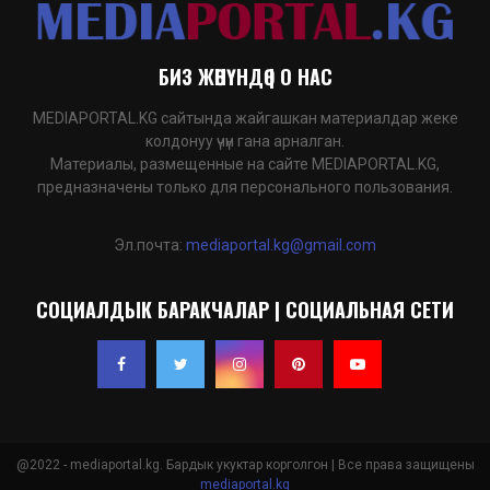
БИЗ ЖӨНҮНДӨ | О НАС
MEDIAPORTAL.KG сайтында жайгашкан материалдар жеке
колдонуу үчүн гана арналган.
Материалы, размещенные на сайте MEDIAPORTAL.KG,
предназначены только для персонального пользования.
Эл.почта:
mediaportal.kg@gmail.com
СОЦИАЛДЫК БАРАКЧАЛАР | СОЦИАЛЬНАЯ СЕТИ
@2022 - mediaportal.kg. Бардык укуктар корголгон | Все права защищены
mediaportal.kg