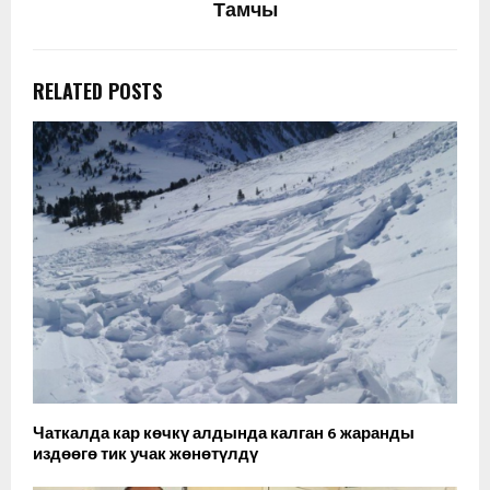
Тамчы
RELATED POSTS
Чаткалда кар көчкү алдында калган 6 жаранды
издөөгө тик учак жөнөтүлдү