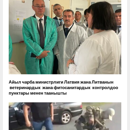
Айыл чарба министрлиги Латвия жана Литванын
ветеринардык жана фитосанитардык контролдоо
пунктары менен таанышты