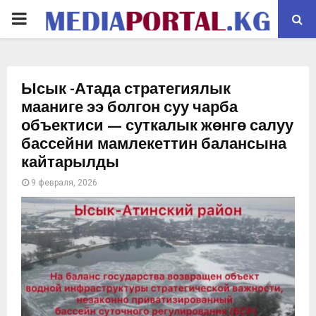
PRIMARY
MENU
Ысык -Атада стратегиялык
мааниге ээ болгон суу чарба
объектиси — суткалык жөнгө салуу
бассейни мамлекеттин балансына
кайтарылды
9 февраля, 2026