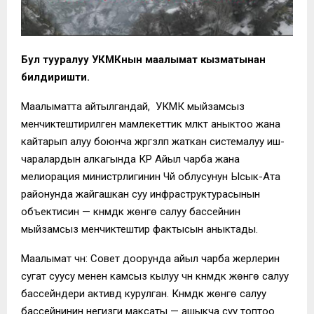
Бул тууралуу УКМКнын маалымат кызматынан
билдиришти.
Маалыматта айтылгандай, УКМК мыйзамсыз
менчиктештирилген мамлекеттик мүлктү аныктоо жана
кайтарып алуу боюнча жүргүзүлүп жаткан системалуу иш-
чаралардын алкагында КР Айыл чарба жана
мелиорация министрлигинин Чүй облусунун Ысык-Ата
районунда жайгашкан суу инфраструктурасынын
объектисин — күнүмдүк жөнгө салуу бассейнин
мыйзамсыз менчиктештирүү фактысын аныктады.
Маалымат үчүн: Совет доорунда айыл чарба жерлерин
сугат суусу менен камсыз кылуу үчүн күнүмдүк жөнгө салуу
бассейндери активдүү курулган. Күнүмдүк жөнгө салуу
бассейнинин негизги максаты — ашыкча суу топтоо