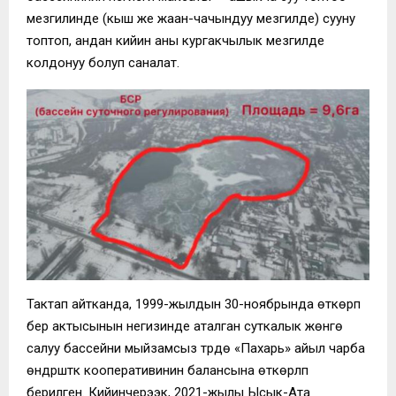
мезгилинде (кыш же жаан-чачындуу мезгилде) сууну
топтоп, андан кийин аны кургакчылык мезгилде
колдонуу болуп саналат.
Тактап айтканда, 1999-жылдын 30-ноябрында өткөрүп
берүү актысынын негизинде аталган суткалык жөнгө
салуу бассейни мыйзамсыз түрдө «Пахарь» айыл чарба
өндүрүштүк кооперативинин балансына өткөрүлүп
берилген. Кийинчерээк, 2021-жылы Ысык-Ата