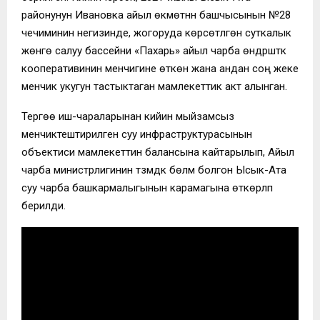
районунун Ивановка айыл өкмөтүнүн башчысынын №28
чечиминин негизинде, жогоруда көрсөтүлгөн суткалык
жөнгө салуу бассейни «Пахарь» айыл чарба өндүрүштүк
кооперативинин менчигине өткөн жана андан соң жеке
менчик укугун тастыктаган мамлекеттик акт алынган.
Тергөө иш-чараларынан кийин мыйзамсыз
менчиктештирилген суу инфраструктурасынын
объектиси мамлекеттин балансына кайтарылып, Айыл
чарба министрлигинин түзүмдүк бөлүмү болгон Ысык-Ата
суу чарба башкармалыгынын карамагына өткөрүлүп
берилди.