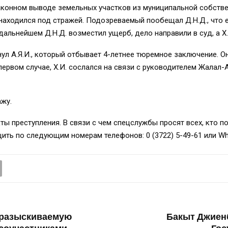
аконном выводе земельных участков из муниципальной собствен
находился под стражей. Подозреваемый пообещал Д.Н.Д., что е
 дальнейшем Д.Н.Д. возместил ущерб, дело направили в суд, а Х.
ул А.Я.И., который отбывает 4-летнее тюремное заключение. Он
в первом случае, Х.И. сослался на связи с руководителем Жалал
ажу.
кты преступления. В связи с чем спецслужбы просят всех, кто 
ть по следующим номерам телефонов: 0 (3722) 5-49-61 или Wha
 разыскиваемую
Бакыт Джиен