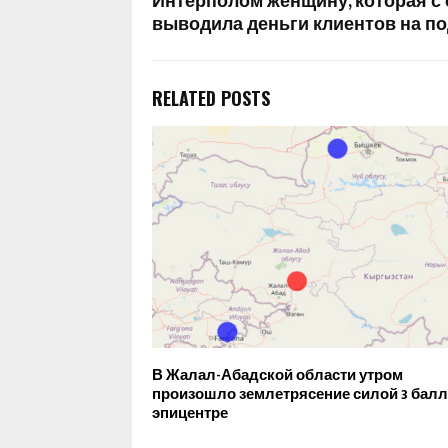
Интерполом женщину, которая с
выводила деньги клиентов на п
RELATED POSTS
В Жалал-Абадской области утром
произошло землетрясение силой 3 балл
эпицентре