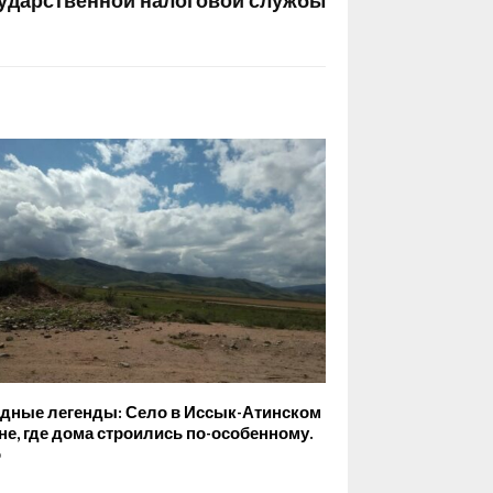
ударственной налоговой службы
дные легенды: Село в Иссык-Атинском
не, где дома строились по-особенному.
о