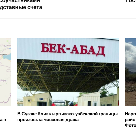
 соучастниками
Гос
одставные счета
В Сузаке близ кыргызско-узбекской границы
Наро
а в
произошла массовая драка
райо
Фот