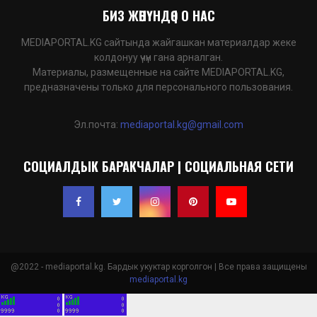
БИЗ ЖӨНҮНДӨ | О НАС
MEDIAPORTAL.KG сайтында жайгашкан материалдар жеке
колдонуу үчүн гана арналган.
Материалы, размещенные на сайте MEDIAPORTAL.KG,
предназначены только для персонального пользования.
Эл.почта:
mediaportal.kg@gmail.com
СОЦИАЛДЫК БАРАКЧАЛАР | СОЦИАЛЬНАЯ СЕТИ
@2022 - mediaportal.kg. Бардык укуктар корголгон | Все права защищены
mediaportal.kg