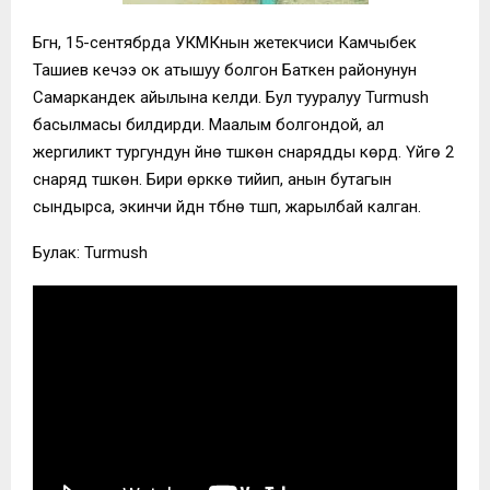
Бүгүн, 15-сентябрда УКМКнын жетекчиси Камчыбек
Ташиев кечээ ок атышуу болгон Баткен районунун
Самаркандек айылына келди. Бул тууралуу Turmush
басылмасы билдирди. Маалым болгондой, ал
жергиликтүү тургундун үйүнө түшкөн снарядды көрдү. Үйгө 2
снаряд түшкөн. Бири өрүккө тийип, анын бутагын
сындырса, экинчи үйдүн түбүнө түшүп, жарылбай калган.
Булак: Turmush