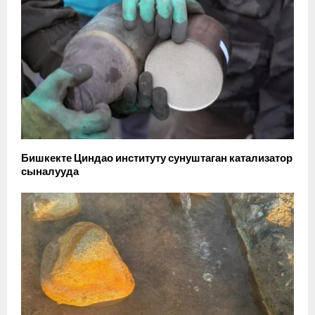
Бишкекте Циндао институту сунуштаган катализатор
сыналууда