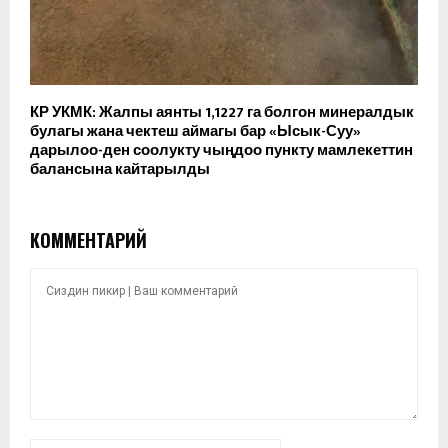
КР УКМК: Жалпы аянты 1,1227 га болгон минералдык
булагы жана чектеш аймагы бар «Ысык-Суу»
дарылоо-ден соолукту чыңдоо пункту мамлекеттин
балансына кайтарылды
КОММЕНТАРИЙ