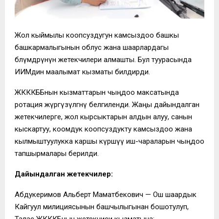
Жол кыймылы коопсуздугун камсыздоо башкы
башкармалыгынын облус жана шаарлардагы
бөлүмдөрүнүн жетекчилери алмашты. Бул туурасында
ИИМдин маалымат кызматы билдирди.
ЖКККББнын кызматтарын чыңдоо максатында
ротация жүргүзүлгөнү белгиленди. Жаңы дайындалган
жетекчилерге, жол кырсыктарын алдын алуу, санын
кыскартуу, коомдук коопсуздукту камсыздоо жана
кылмыштуулукка каршы күрөшүү иш-чараларын чыңдоо
тапшырмалары берилди.
Дайындалган жетекчилер:
Абдукеримов Альберт Маматбекович — Ош шаардык
Кайгуул милициясынын башчылыгынан бошотулуп,