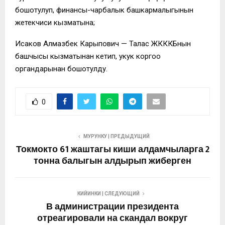
бошотулуп, финансы-чарбалык башкармалыгынын
жетекчиси кызматына;
Исаков Алмазбек Карыпович — Талас ЖКККБнын
башчысы кызматынан кетип, укук коргоо
органдарынан бошотулду.
0
МУРУНКУ | ПРЕДЫДУЩИЙ
Токмокто 61 жаштагы киши алдамчыларга 2
тонна балыгын алдырып жиберген
КИЙИНКИ | СЛЕДУЮЩИЙ
В администрации президента
отреагировали на скандал вокруг