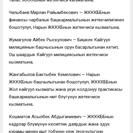
Талас ЖКККБнын жетекчиси кызматына;
Чалыбаев Мирлан Райымбекович — ЖКККББнын
финансы-чарбалык башкармалыгынын жетекчилигинен
бошотулуп, Нарын ЖКККБнын жетекчиси кызматына;
Жумагулов Айбек Рыскулович — Бишкек Кайгуул
милициянын башчысынын орун басарлыгынан кетип,
Ош шаардык Кайгуул милициясынын жетекчиси
кызматына;
Жангабылов Бактыбек Кемелович — Нарын
ЖКККБнын башчылыгынан бошотулуп, ЖКККББнын
Жол кайгуул кызматы жана укук колдонуу практикасы
башкармалыгынын нөөмөт бөлүгүнүн жетекчиси
кызматына;
Кошматов Асылбек Абдыганиевич — ЖКККББнын
кадрлар бөлүмүнүн кесиптик даярдык жана өздүк
курамы менен иштөө тобунун улук тескөөчүлүгүнөн