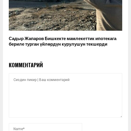
Садыр Жапаров Бишкекте мамлекеттик ипотекага
бериле турган үйлөрдүн курулушун текшерди
КОММЕНТАРИЙ