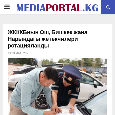
PRIMARY
MENU
ЖКККБнын Ош, Бишкек жана
Нарындагы жетекчилери
ротацияланды
23 мая, 2023