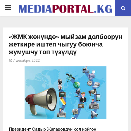
PRIMARY
MENU
«ЖМК жөнүндө» мыйзам долбоорун
жеткире иштеп чыгуу боюнча
жумушчу топ түзүлдү
7 декабря, 2022
Президент Садыр Жапаровдун кол койгон