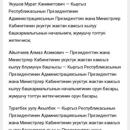
Укушов Мурат Каниметович — Кыргыз
Республикасынын Президентинин
Администрациясынын Президенттин жана Министрлер
Кабинетинин укуктук жактан камсыз кылуу
башкармалыгынын начальниги, жумушчу топтун
жетекчиси;
Айылчиев Алмаз Асимович — Президенттин жана
Министрлер Кабинетинин укуктук жактан камсыз
кылуу бөлүмүнүн башчысы — Кыргыз Республикасынын
Президентинин Администрациясынын Президенттин
жана Министрлер Кабинетинин укуктук жактан камсыз
кылуу башкармалыгынын начальнигинин орун басары,
жумушчу топтун жетекчисинин орун басары;
Туратбек уулу Акылбек — Кыргыз Республикасынын
Президентинин Администрациясынын Президенттин
жана Министрлер Кабинетинин укуктук жактан камсыз
кылуу башкармалыгынын Президенттин жана