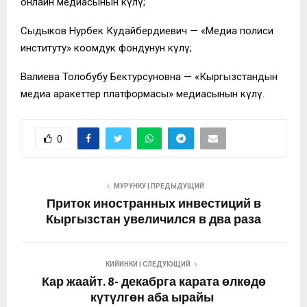
онлайн медиасынын өкүлү;
Сыдыков Нурбек Кудайбердиевич — «Медиа полиси
институту» коомдук фондунун өкүлү;
Валиева Толобубу Бектурсуновна — «Кыргызстандын
медиа аракеттер платформасы» медиасынын өкүлү.
0
МУРУНКУ | ПРЕДЫДУЩИЙ
Приток иностранных инвестиций в
Кыргызстан увеличился в два раза
КИЙИНКИ | СЛЕДУЮЩИЙ
Кар жаайт. 8- декабрга карата өлкөдө
күтүлгөн аба ырайы