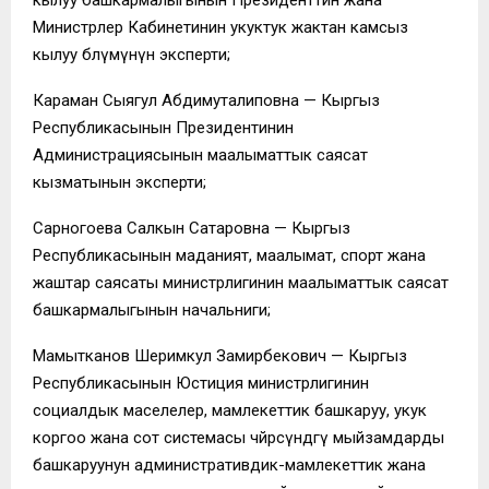
Министрлер Кабинетинин укуктук жактан камсыз
кылуу бөлүмүнүн эксперти;
Караман Сыягул Абдимуталиповна — Кыргыз
Республикасынын Президентинин
Администрациясынын маалыматтык саясат
кызматынын эксперти;
Сарногоева Салкын Сатаровна — Кыргыз
Республикасынын маданият, маалымат, спорт жана
жаштар саясаты министрлигинин маалыматтык саясат
башкармалыгынын начальниги;
Мамытканов Шеримкул Замирбекович — Кыргыз
Республикасынын Юстиция министрлигинин
социалдык маселелер, мамлекеттик башкаруу, укук
коргоо жана сот системасы чөйрөсүндөгү мыйзамдарды
башкаруунун административдик-мамлекеттик жана