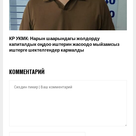
КР УКМК: Нарын шаарындагы жолдорду
капиталдык оңдоо иштерин жасоодо мыйзамсыз
иштерге шектелгендер кармалды
КОММЕНТАРИЙ