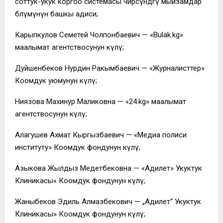
соттук-укук коргоо системасы чөйрөсүндөгү мыйзамдар
бөлүмүнүн башкы адиси;
Карыпкулов Семетей Чолпонбаевич — «Bulak.kg»
маалымат агентствосунун өкүлү;
Дуйшенбеков Нурдин Ракымбаевич — «Журналисттер»
Коомдук уюмунун өкүлү;
Ниязова Махинур Маликовна — «24.kg» маалымат
агентствосунун өкүлү;
Алагушев Ахмат Кыргызбаевич — «Медиа полиси
институту» Коомдук фондунун өкүлү;
Азыкова Жылдыз Медетбековна — «Адилет» Укуктук
Клиникасы« Коомдук фондунун өкүлү;
Жаныбеков Эдиль Алмазбекович — „Адилет“ Укуктук
Клиникасы» Коомдук фондунун өкүлү;