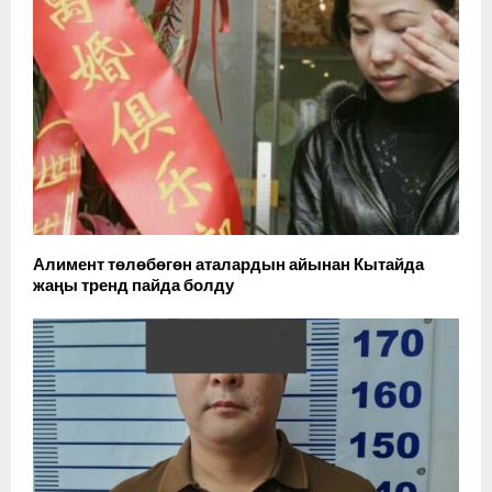
Алимент төлөбөгөн аталардын айынан Кытайда
жаңы тренд пайда болду