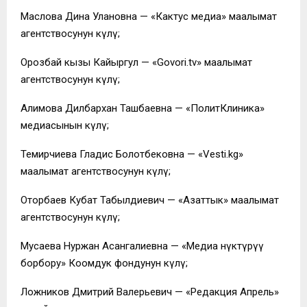
Маслова Дина Улановна — «Кактус медиа» маалымат
агентствосунун өкүлү;
Орозбай кызы Кайыргул — «Govori.tv» маалымат
агентствосунун өкүлү;
Алимова Дилбархан Ташбаевна — «ПолитКлиника»
медиасынын өкүлү;
Темирчиева Гладис Болотбековна — «Vesti.kg»
маалымат агентствосунун өкүлү;
Оторбаев Кубат Табылдиевич — «Азаттык» маалымат
агентствосунун өкүлү;
Мусаева Нуржан Асангалиевна — «Медиа өнүктүрүү
борбору» Коомдук фондунун өкүлү;
Ложников Дмитрий Валерьевич — «Редакция Апрель»