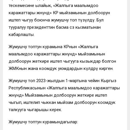
тескемесине ылайык, «Жалпыга маалымдоо
каражаттары жөнүндө» КР мыйзамынын долбоорун
иштеп чыгуу боюнча жумушчу топ түзүлдү. Бул
тууралуу президенттин басма сөз кызматынан
кабарлашты.
Жумушчу топтун курамына КРнын «Жалпыга
маалымдоо каражаттары жөнүндө» мыйзамынын
долбоорун жеткире иштеп чыгууга кызыкдар болгон
ЖМКнын жана коомдук уюмдардын өкүлдөрү кирген.
Жумушчу топ 2023-жылдын 1-мартына чейин Кыргыз
Республикасынын «Жалпыга маалымдоо каражаттары
жөнүндө» Мыйзамынын долбоорун жеткире иштеп
чыгып, иштелип чыккан мыйзам долбоорун коомдук
талкууга чыгарышы керек.
Жумушчу топтун курамындагылар: