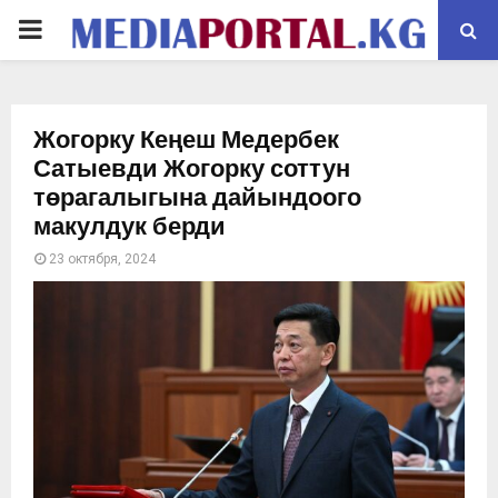
PRIMARY
MENU
Жогорку Кеңеш Медербек
Сатыевди Жогорку соттун
төрагалыгына дайындоого
макулдук берди
23 октября, 2024