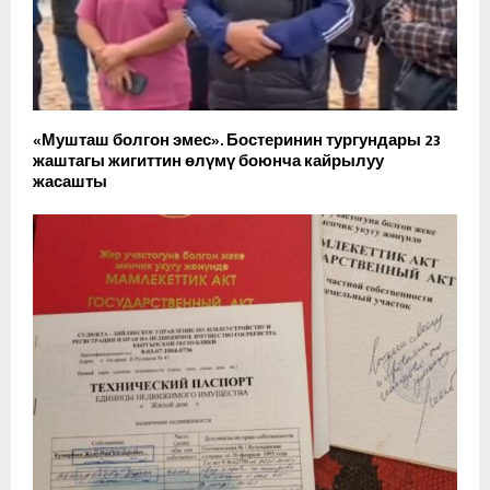
«Мушташ болгон эмес». Бостеринин тургундары 23
жаштагы жигиттин өлүмү боюнча кайрылуу
жасашты