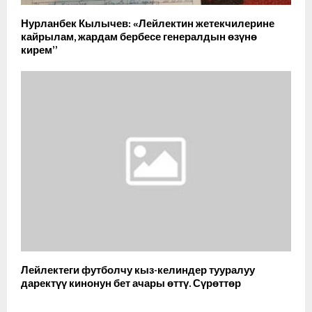
Нурланбек Кылычев: «Лейлектин жетекчилерине
кайрылам, жардам бербесе генералдын өзүнө
кирем”
Лейлектеги футболчу кыз-келиндер тууралуу
даректүү кинонун бет ачары өттү. Сүрөттөр