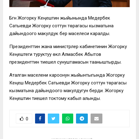
Бүгүн Жогорку Кеңештин жыйынында Медербек
Сатыевди Жогорку соттун төрагасы кызматына
дайындоого макулдук берүү маселеси каралды.
Президенттин жана министрлер кабинетинин Жогорку
Кеңештеги туруктуу өкүлү Алмасбек Абытов
президенттин тиешелүү сунуштамасын тааныштырды.
Аталган маселени кароонун жыйынтыгында Жогорку
Кеңеш Медербек Сатыевди Жогорку соттун төрагасы
кызматына дайындоого макулдугун берди. Жогорку
Кеңештин тиешелүү токтому кабыл алынды.
0