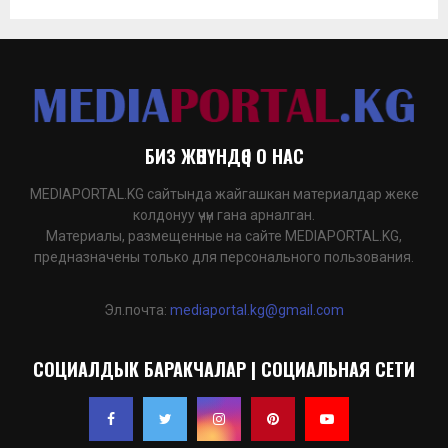
БИЗ ЖӨНҮНДӨ | О НАС
MEDIAPORTAL.KG сайтында жайгашкан материалдар жеке
колдонуу үчүн гана арналган.
Материалы, размещенные на сайте MEDIAPORTAL.KG,
предназначены только для персонального пользования.
Эл.почта:
mediaportal.kg@gmail.com
СОЦИАЛДЫК БАРАКЧАЛАР | СОЦИАЛЬНАЯ СЕТИ