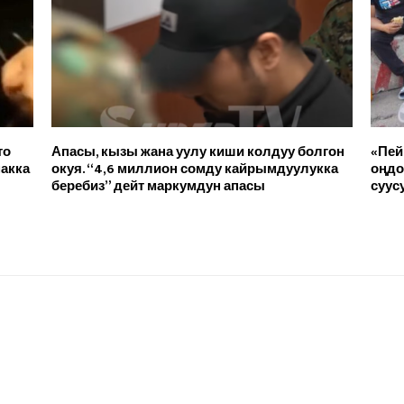
то
Апасы, кызы жана уулу киши колдуу болгон
«Пей
макка
окуя. “4,6 миллион сомду кайрымдуулукка
оңдо
беребиз” дейт маркумдун апасы
суус