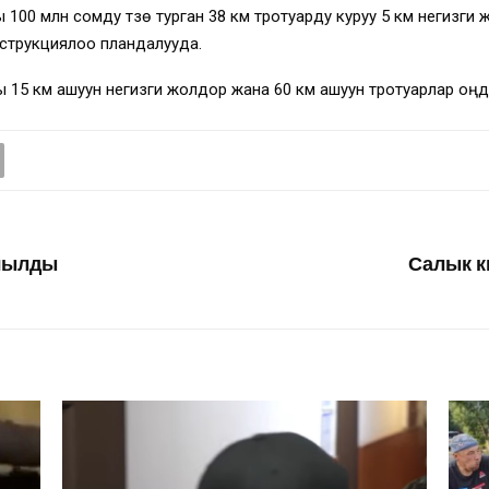
00 млн сомду түзө турган 38 км тротуарду куруу 5 км негизг
струкциялоо пландалууда.
15 км ашуун негизги жолдор жана 60 км ашуун тротуарлар оңд
ачылды
Салык к