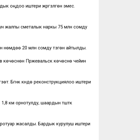
ык оңдоо иштери жүргүзүлгөн эмес.
дун жалпы сметалык наркы 75 млн сомду
 үнөмдөө 20 млн сомду түзгөнү айтылды.
 көчөсүнөн Пржевальск көчөсүнө чейин
т. Бүгүнкү күндө реконструкциялоо иштери
1,8 км орнотулду, шаардын түштүк
. тротуар жасалды. Бардык курулуш иштери