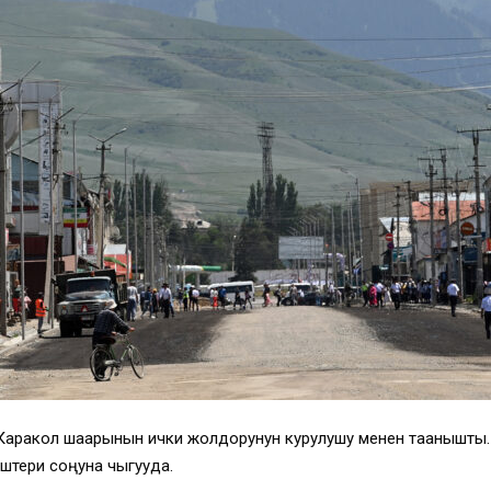
 Каракол шаарынын ички жолдорунун курулушу менен таанышты.
штери соңуна чыгууда.