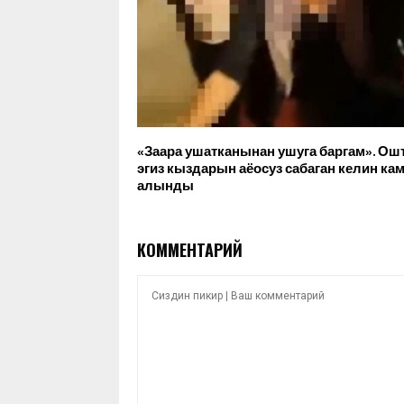
«Заара ушатканынан ушуга баргам». Ош
эгиз кыздарын аёосуз сабаган келин ка
алынды
КОММЕНТАРИЙ