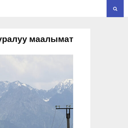
ууралуу маалымат