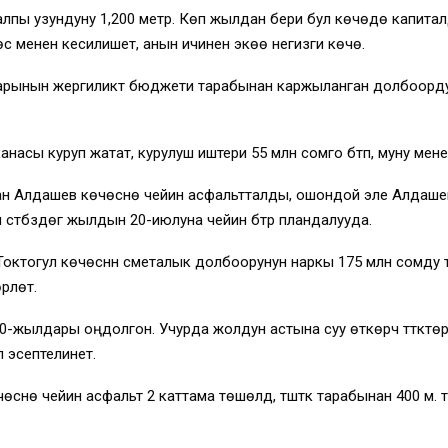
алпы узундуну 1,200 метр. Көп жылдан бери бул көчөдө капиталд
сү менен кесилишет, анын ичинен экөө негизги көчө.
шаарынын жергиликтүү бюджети тарабынан каржыланган долбоор
ы куруп жатат, курулуш иштери 55 млн сомго бүтүп, муну менен
ан Алдашев көчөсүнө чейин асфальтталды, ошондой эле Алдашев
үбүздөгү жылдын 20-июлуна чейин бүтүрүү пландалууда.
огул көчөсүнүн сметалык долбоорунун наркы 175 млн сомду түзө
үлөт.
жылдары оңдолгон. Учурда жолдун астына суу өткөрүүчү түтүктөр 
уп эсептелинет.
чөсүнө чейин асфальт 2 каттама төшөлдү, түштүк тарабынан 400 м