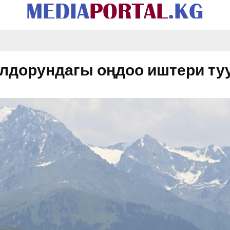
олдорундагы оңдоо иштери т