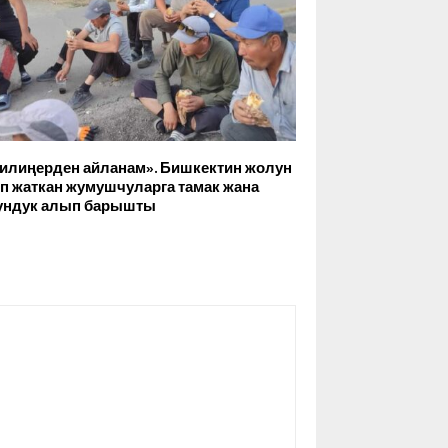
илиңерден айланам». Бишкектин жолун
п жаткан жумушчуларга тамак жана
ундук алып барышты