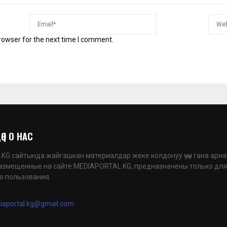
rowser for the next time I comment.
 | О НАС
G сайтында жайгашкан материалдар жеке колдонуу үчүн гана арна
азмещенные на сайте MEDIAPORTAL.KG, предназначены только для
о пользования.
iaportal.kg@gmail.com