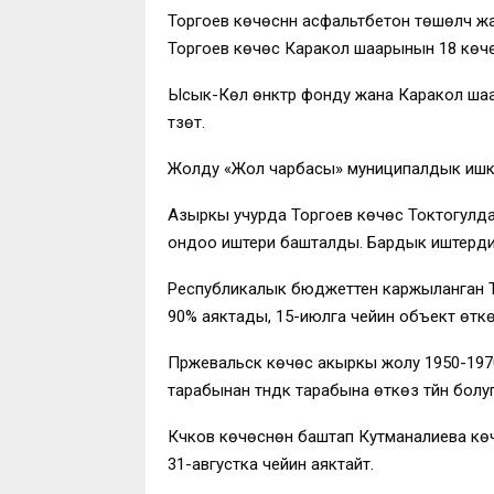
Торгоев көчөсүнүн асфальтбетон төшөлчү ж
Торгоев көчөсү Каракол шаарынын 18 көчө
Ысык-Көл өнүктүрүү фонду жана Каракол 
түзөт.
Жолду «Жол чарбасы» муниципалдык ишканас
Азыркы учурда Торгоев көчөсү Токтогулд
ондоо иштери башталды. Бардык иштерди үст
Республикалык бюджеттен каржыланган Токт
90% аяктады, 15-июлга чейин объект өткөр
Пржевальск көчөсү акыркы жолу 1950-1970-
тарабынан түндүк тарабына өткөзүү түйүнү бол
Күчүков көчөсүнөн баштап Кутманалиева кө
31-августка чейин аяктайт.