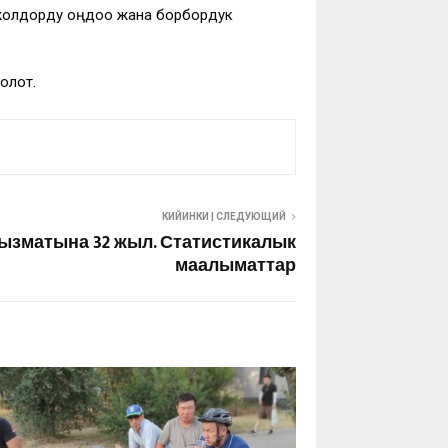
и жолдорду оңдоо жана борбордук
олот.
КИЙИНКИ | СЛЕДУЮЩИЙ
ызматына 32 жыл. Статистикалык
маалыматтар