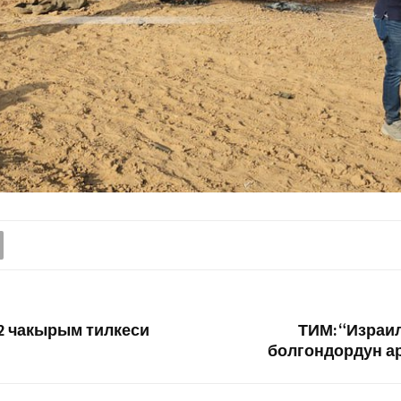
2 чакырым тилкеси
ТИМ: “Израи
болгондордун а