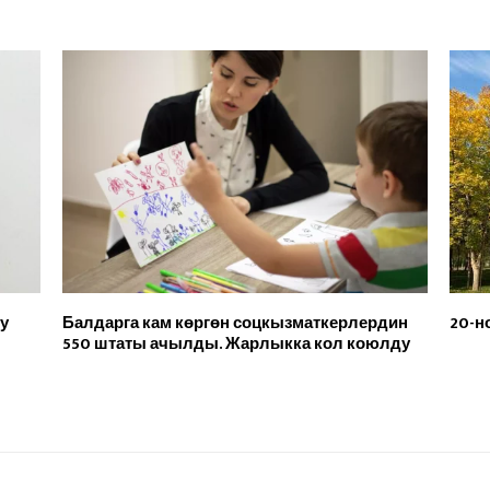
у
Балдарга кам көргөн соцкызматкерлердин
20-н
550 штаты ачылды. Жарлыкка кол коюлду