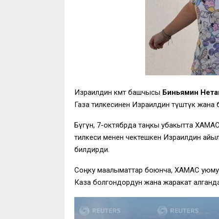
Израилдин өкмөт башчысы
Биньямин Нета
Газа тилкесинен Израилдин түштүк жана 
Бүгүн, 7-октябрда таңкы убакытта ХАМАС
тилкеси менен чектешкен Израилдин айылд
билдирди.
Соңку маалыматтар боюнча, ХАМАС уюмуну
Каза болгондордун жана жаракат алганда