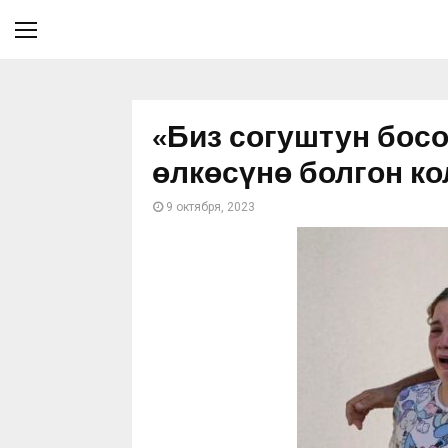
«Биз согуштун бос
өлкөсүнө болгон ко
9 октября, 2023