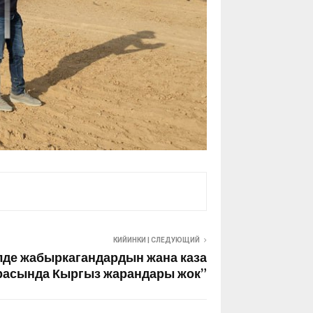
КИЙИНКИ | СЛЕДУЮЩИЙ
лде жабыркагандардын жана каза
расында Кыргыз жарандары жок”