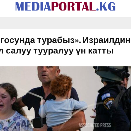
огосунда турабыз». Израилди
л салуу тууралуу үн катты