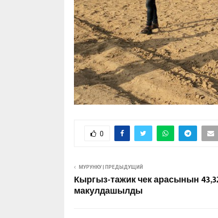
0
МУРУНКУ | ПРЕДЫДУЩИЙ
Кыргыз-тажик чек арасынын 43,3
макулдашылды