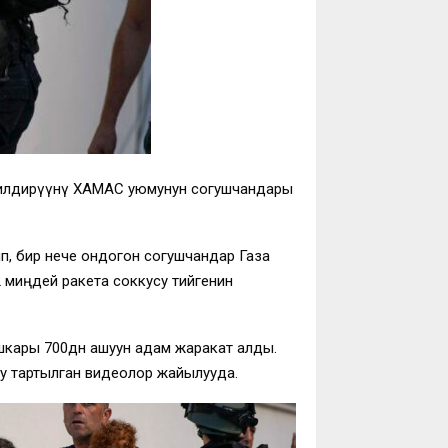
 билдирүүнү ХАМАС уюмунун согушчандары
п, бир нече ондогон согушчандар Газа
 миңдей ракета соккусу тийгенин
кары 700дөн ашуун адам жаракат алды.
ру тартылган видеолор жайылууда.