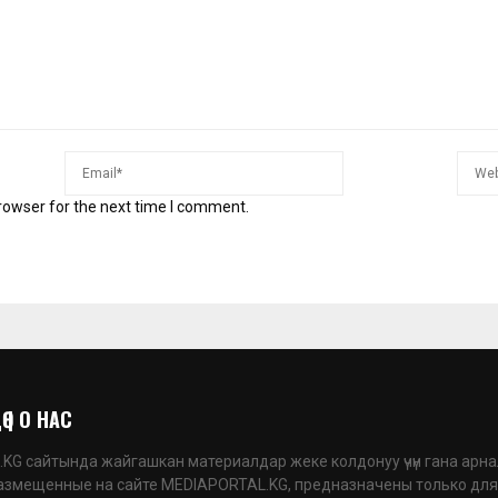
rowser for the next time I comment.
 | О НАС
G сайтында жайгашкан материалдар жеке колдонуу үчүн гана арна
азмещенные на сайте MEDIAPORTAL.KG, предназначены только для