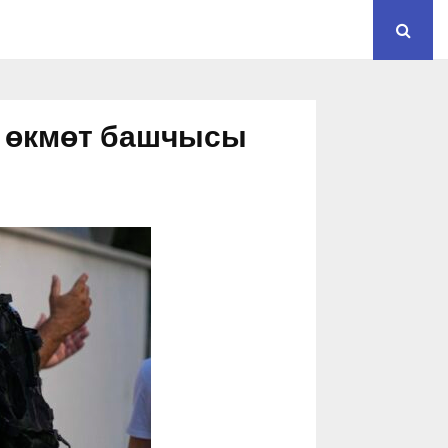
н өкмөт башчысы