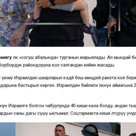
ниягу
өлкө «согуш абалында» турганын жарыялады. Ал мындай
борбордук райондоруна кол салгандан кийин жасады.
 уюму Израилдин шаарларын көздөй беш миңдей ракета коё бери
арына бастырып кирген. Израилдин бийлиги өлкөнүн аймагына 2
н Израилге болгон чабуулунда 40 киши каза болду, андан тыш
рдын саны дагы өсүшү ыктымал. Соцтармакта киши өлтүрүү учу