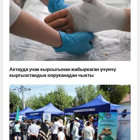
Актауда учак кырсыгынан жабыркаган үчүнчү
кыргызстандык ооруканадан чыкты