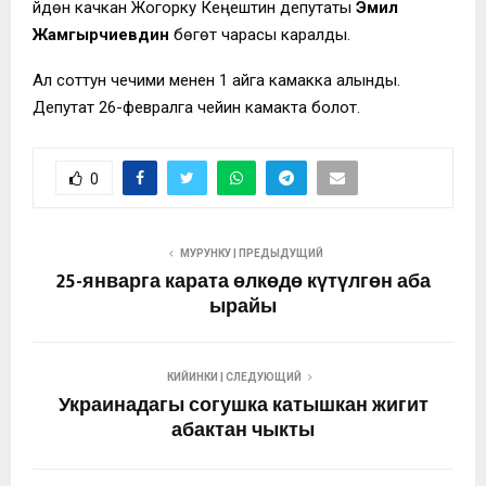
Үйдөн качкан Жогорку Кеңештин депутаты
Эмил
Жамгырчиевдин
бөгөт чарасы каралды.
Ал соттун чечими менен 1 айга камакка алынды.
Депутат 26-февралга чейин камакта болот.
0
МУРУНКУ | ПРЕДЫДУЩИЙ
25-январга карата өлкөдө күтүлгөн аба
ырайы
КИЙИНКИ | СЛЕДУЮЩИЙ
Украинадагы согушка катышкан жигит
абактан чыкты