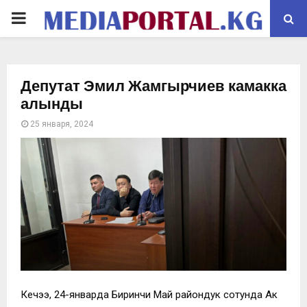
PRIMARY
MENU
Депутат Эмил Жамгырчиев камакка
алынды
25 января, 2024
Кечээ, 24-январда Биринчи Май райондук сотунда Ак