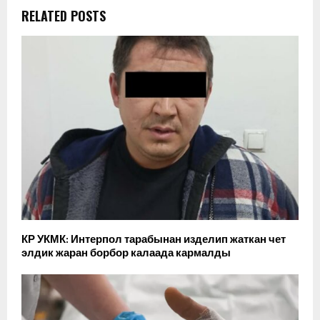
RELATED POSTS
КР УКМК: Интерпол тарабынан изделип жаткан чет
элдик жаран борбор калаада кармалды