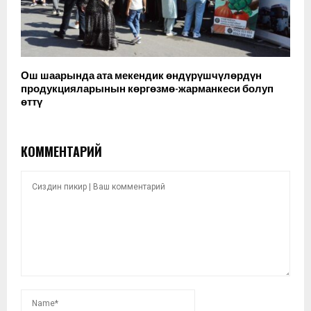
Ош шаарында ата мекендик өндүрүшчүлөрдүн
продукцияларынын көргөзмө-жарманкеси болуп
өттү
КОММЕНТАРИЙ