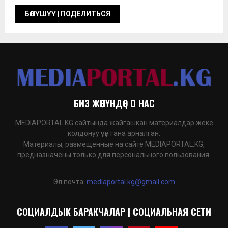
БИЗ ЖӨНҮНДӨ | О НАС
MEDIAPORTAL.KG сайтында жайгашкан материалдар жеке
колдонуу үчүн гана арналган.
Материалы, размещенные на сайте MEDIAPORTAL.KG,
предназначены только для персонального пользования.
Эл.почта:
mediaportal.kg@gmail.com
СОЦИАЛДЫК БАРАКЧАЛАР | СОЦИАЛЬНАЯ СЕТИ