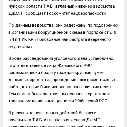
Чуйской области Т.А.Б. и главный инженер ведомства
Дж.М.Т., сообщает Госкомитет нацбезопасности.
По данным ведомства, они задержаны по подозрению
в организации коррупционной схемы в порядке ст.210
ч.4 п.1 УК КР «Присвоение или растрата вверенного
имущества».
В ходе расследования уголовного дела установлено,
что ответственные лица Жайылского РЭС
систематически брали у граждан крупные суммы
денежных средств за проведение электромонтажных
работ, которые были использованы в личных целях.
Тем самым были растрачены основные средства и
товарно-материальные ценности Жайылской РЭС.
В результате незаконных действий бывшего
начальника Т.А.Б. и главного инженера Дж.М.Т.
государству причинен крупный ущерб в размере 1 млн