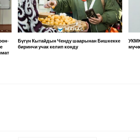
оон-
Бүгүн Кытайдын Ченду шаарынан Бишкекке
УКМК
е
биринчи учак келип конду
мүчө
ымат