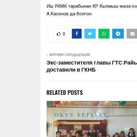
Иш УКМК тарабынан КР Кылмыш-жаза коде
А.Касенов да болгон.
0
МУРУНКУ | ПРЕДЫДУЩИЙ
Экс-заместителя главы ГТС Рай
доставили в ГКНБ
RELATED POSTS