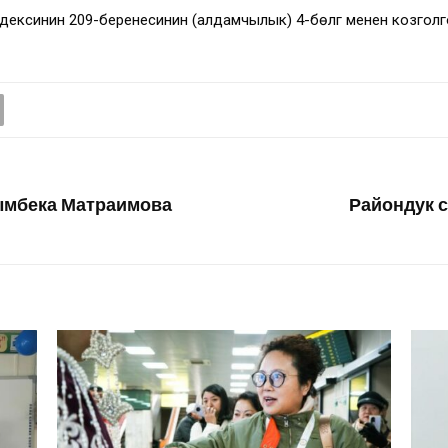
ксинин 209-беренесинин (алдамчылык) 4-бөлүгү менен козгол
ымбека Матраимова
Райондук с