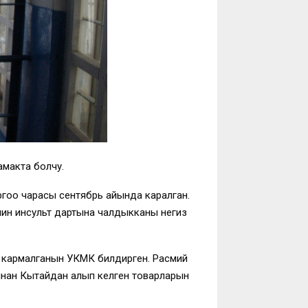
амакта болчу.
гоо чарасы сентябрь айында каралган.
йин инсульт дартына чалдыкканы негиз
а кармалганын УКМК билдирген. Расмий
нан Кытайдан алып келген товарларын