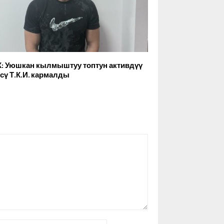
: Уюшкан кылмыштуу топтун активдүү
сү Т.К.И. кармалды