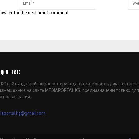
rowser for the next time I comment.
 | О НАС
G сайтында жайгашкан материалдар жеке колдонуу үчүн гана арна
азмещенные на сайте MEDIAPORTAL.KG, предназначены только для
о пользования.
iaportal.kg@gmail.com