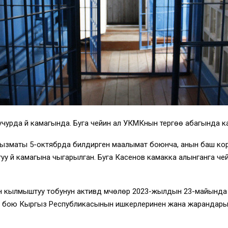
чурда үй камагында. Буга чейин ал УКМКнын тергөө абагында к
кызматы 5-октябрда билдирген маалымат боюнча, анын баш кор
 үй камагына чыгарылган. Буга Касенов камакка алынганга че
кылмыштуу тобунун активдүү мүчөлөрү 2023-жылдын 23-майынд
л бою Кыргыз Республикасынын ишкерлеринен жана жарандары