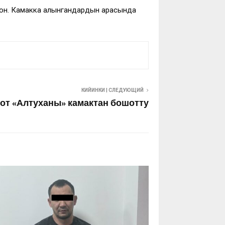
гон. Камакка алынгандардын арасында
КИЙИНКИ | СЛЕДУЮЩИЙ
от «Алтуханы» камактан бошотту