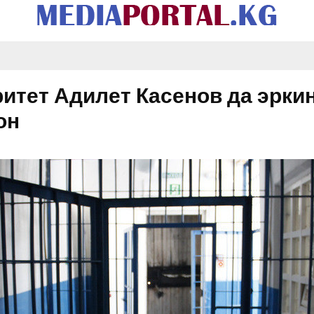
тет Адилет Касенов да эркин
он