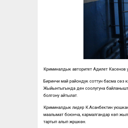
Криминалдык авторитет Адилет Касенов у
Биринчи май райондук соттун басма сөз 
Жыйынтыгында ден соолугуна байланыштуу
болгону айтылат.
Криминалдык лидер К.Асанбектин уюшкан 
маалымат боюнча, кармалгандар көп жы
тартып алып жүрүшкөн.