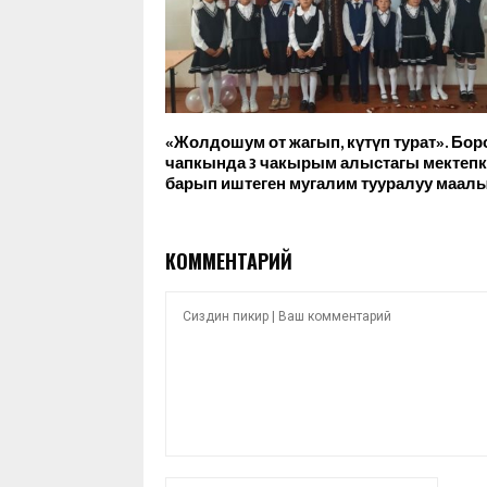
«Жолдошум от жагып, күтүп турат». Бор
чапкында 3 чакырым алыстагы мектепк
барып иштеген мугалим тууралуу маал
КОММЕНТАРИЙ