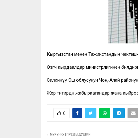
Кыргызстан менен Тажикстандын чектешке
Өзгөчө кырдаалдар министрлигинен билдириш
Силкинүү Ош облусунун Чоң-Алай районун
Жер титирөөдөн жабыркагандар жана кыйро
0
МУРУНКУ | ПРЕДЫДУЩИЙ