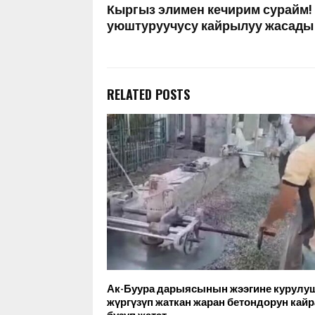
Кыргыз элимен кечирим сурайм!
уюштуруучусу кайрылуу жасады
RELATED POSTS
Ак-Буура дарыясынын жээгине курулу
жүргүзүп жаткан жаран бетондорун кайр