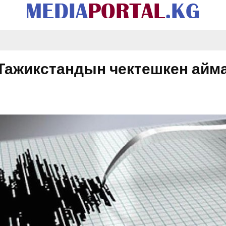
Тажикстандын чектешкен айм