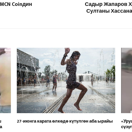
 MCN Coinдин
Садыр Жапаров Х
Султаны Хассана
ш
27-июнга карата өлкөдө күтүлгөн аба ырайы
«Уру
а
сүзү