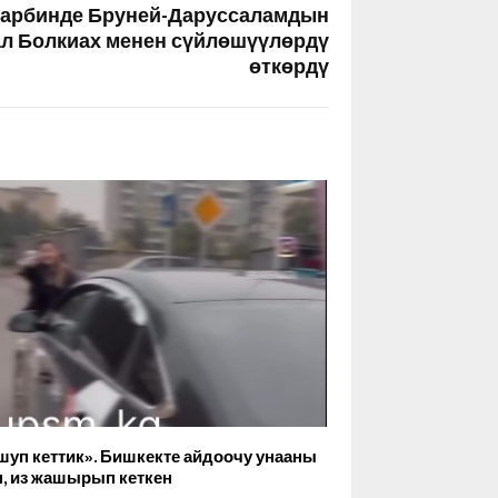
арбинде Бруней-Даруссаламдын
л Болкиах менен сүйлөшүүлөрдү
өткөрдү
шуп кеттик». Бишкекте айдоочу унааны
п, из жашырып кеткен