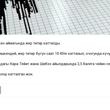
н аймагында жер титирөө катталды.
кендей, жер титирөө бүгүн саат 10:45те катталып, очогунда күчү
дагы Кара-Тейит жана Шибээ айылдарында 2,5 баллга чейин се
олор катталган жок.