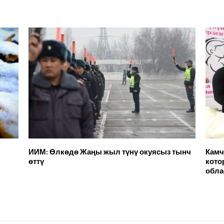
ИИМ: Өлкөдө Жаңы жыл түнү окуясыз тынч
Камч
өттү
кото
обла