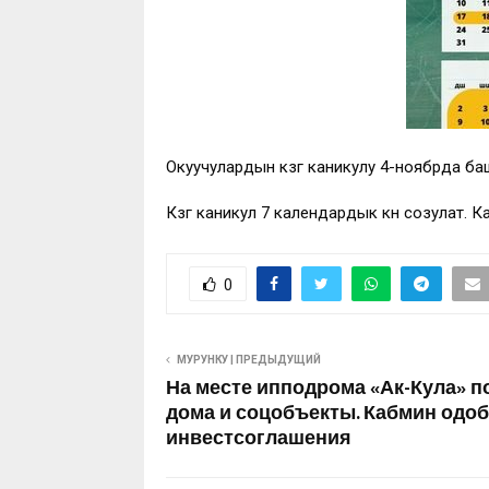
Окуучулардын күзгү каникулу 4-ноябрда ба
Күзгү каникул 7 календардык күн созулат
0
МУРУНКУ | ПРЕДЫДУЩИЙ
На месте ипподрома «Ак-Кула» п
дома и соцобъекты. Кабмин одоб
инвестсоглашения