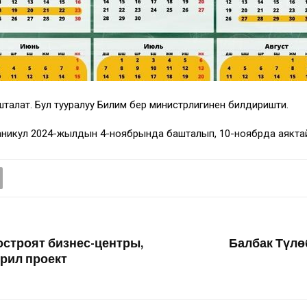
шталат. Бул тууралуу Билим берүү министрлигинен билдиришти.
. Каникул 2024-жылдын 4-ноябрында башталып, 10-ноябрда аякта
остроят бизнес-центры,
Балбак Түл
рил проект