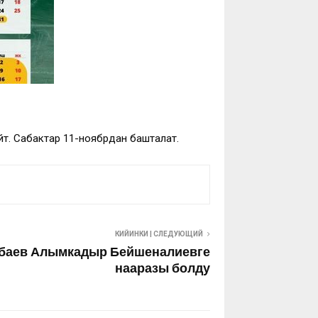
йт. Сабактар 11-ноябрдан башталат.
КИЙИНКИ | СЛЕДУЮЩИЙ
өбаев Алымкадыр Бейшеналиевге
нааразы болду