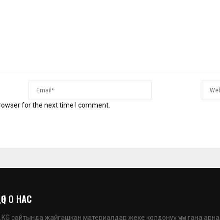
rowser for the next time I comment.
 | О НАС
G сайтында жайгашкан материалдар жеке колдонуу үчүн гана арна