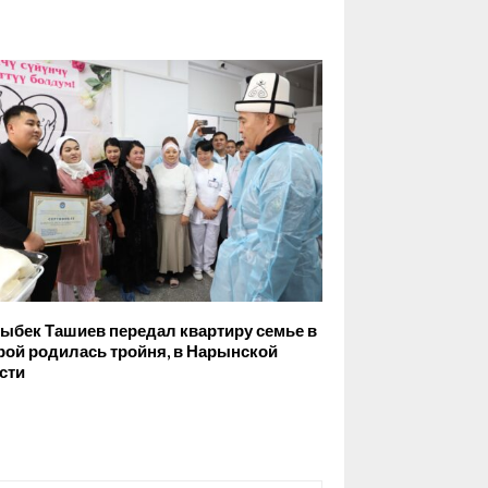
ыбек Ташиев передал квартиру семье в
рой родилась тройня, в Нарынской
сти